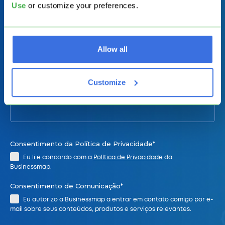
Use
or customize your preferences.
Para quantos usuários você está explorando o?
Allow all
Conte-nos mais sobre sua equipe e como podemos ajudá-lo.
Customize
Consentimento da Política de Privacidade*
Eu li e concordo com a
Política de Privacidade
da
Businessmap.
Consentimento de Comunicação*
Eu autorizo a Businessmap a entrar em contato comigo por e-
mail sobre seus conteúdos, produtos e serviços relevantes.