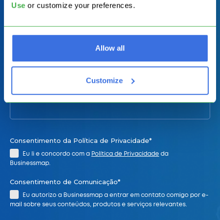
Use
or customize your preferences.
Para quantos usuários você está explorando o?
Allow all
Conte-nos mais sobre sua equipe e como podemos ajudá-lo.
Customize
Consentimento da Política de Privacidade*
Eu li e concordo com a
Política de Privacidade
da
Businessmap.
Consentimento de Comunicação*
Eu autorizo a Businessmap a entrar em contato comigo por e-
mail sobre seus conteúdos, produtos e serviços relevantes.