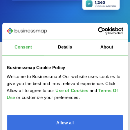
Consent
Details
About
Businessmap Cookie Policy
VANTAGGI PER I PARTNER
Welcome to Businessmap! Our website uses cookies to
Cosa ottieni come
give you the best and most relevant experience. Click
Allow all to agree to our
U
se of Cookies
and
Terms Of
partner
Use
or customize your preferences.
Allow all