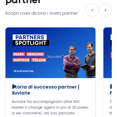
partner
‹
›
Scopri cosa dicono i nostri partner
Storia di successo partner |
Sto
Xuviate
Pr
Xuviate ha accompagnato oltre 300
Tom
leader e change agent in più di 20 paesi,
di 
in sei continenti, nel loro percorso
Bus