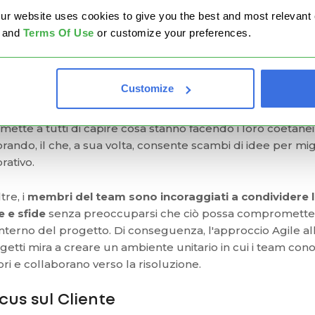
 dei temi centrali della gestione di progetto Agile è la 
website uses cookies to give you the best and most relevant ex
divisa del processo (inclusa la definizione di fatto) tra tutte
and
Terms Of Use
or customize your preferences.
eressate. Ciò richiede una maggiore trasparenza nel modo 
orano e comunicano tra di loro.
Customize
 contesto Agile, i membri condividono apertamente i lo
oro
integrando strumenti informativi come le
Kanban boa
mette a tutti di capire cosa stanno facendo i loro coetan
orando, il che, a sua volta, consente scambi di idee per mig
orativo.
tre, i
membri del team sono incoraggiati a condividere l
e e sfide
senza preoccuparsi che ciò possa compromettere
’interno del progetto. Di conseguenza, l'approccio Agile al
getti mira a creare un ambiente unitario in cui i team con
ori e collaborano verso la risoluzione.
cus sul Cliente