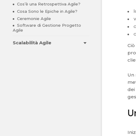
Cos’è una Retrospettiva Agile?
Cosa Sono le Epiche in Agile?
l
Ceremonie Agile
v
Software di Gestione Progetto
o
Agile
o
Scalabilità Agile
Ciò
pro
cli
Un 
met
dei
ges
U
Ini