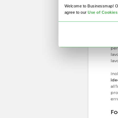
Uno
Welcome to Businessmap! Our 
con
agree to our
U
se of Cookies
int
lav
Nel
lav
per
lav
lav
Inol
ide
all
pro
err
Fo