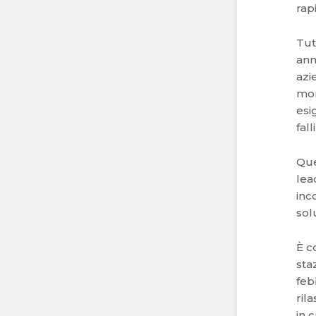
rap
Tut
ann
azi
mom
esi
fal
Que
lea
inc
sol
È c
sta
feb
ril
in 