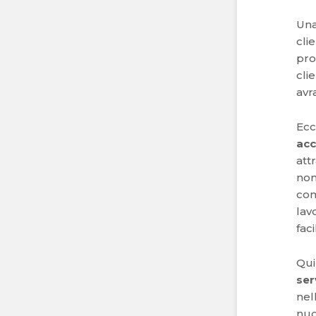
Una
cli
pro
cli
avr
Ec
acc
att
non
com
lav
fac
Qui
ser
nel
nuo