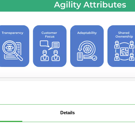
ieme, questi attributi sono ciò che rende un progetto Agil
 nel dettaglio, cerchiamo di spiegarli individualmente:
Details
asparenza