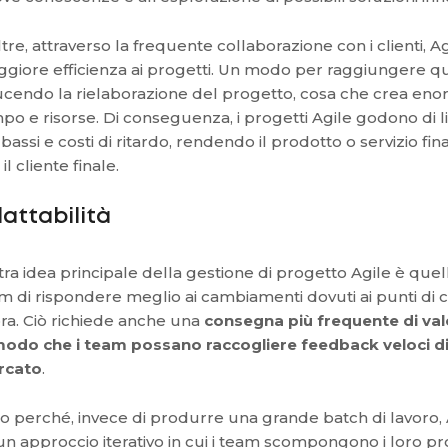
ltre, attraverso la frequente collaborazione con i clienti, Ag
giore efficienza ai progetti. Un modo per raggiungere qu
ucendo la rielaborazione del progetto, cosa che crea enor
po e risorse. Di conseguenza, i progetti Agile godono di li
 bassi e costi di ritardo, rendendo il prodotto o servizio fi
il cliente finale.
attabilità
ltra idea principale della gestione di progetto Agile è quell
m di rispondere meglio ai cambiamenti dovuti ai punti di c
ra. Ciò richiede anche una
consegna più frequente di valor
modo che i team possano raccogliere feedback veloci d
rcato
.
o perché, invece di produrre una grande batch di lavoro, 
un approccio iterativo in cui i team scompongono i loro pr