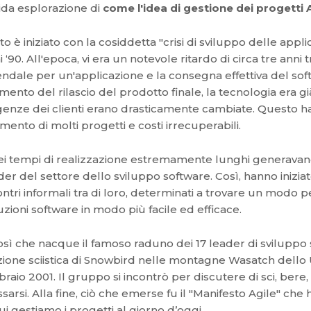
ida esplorazione di
come l'idea di gestione dei progetti 
to è iniziato con la cosiddetta "crisi di sviluppo delle appli
i ‘90. All'epoca, vi era un notevole ritardo di circa tre anni 
endale per un'applicazione e la consegna effettiva del sof
ento del rilascio del prodotto finale, la tecnologia era g
genze dei clienti erano drasticamente cambiate. Questo ha
limento di molti progetti e costi irrecuperabili.
i tempi di realizzazione estremamente lunghi generavano
der del settore dello sviluppo software. Così, hanno inizia
ontri informali tra di loro, determinati a trovare un modo 
uzioni software in modo più facile ed efficace.
osì che nacque il famoso raduno dei 17 leader di sviluppo
zione sciistica di Snowbird nelle montagne Wasatch dello Uta
braio 2001. Il gruppo si incontrò per discutere di sci, bere
assarsi. Alla fine, ciò che emerse fu il "Manifesto Agile" ch
cui gestiamo i progetti al giorno d’oggi.