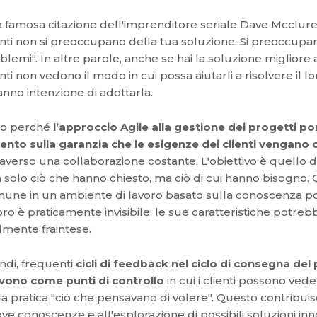
 famosa citazione dell'imprenditore seriale Dave Mcclure
enti non si preoccupano della tua soluzione. Si preoccupan
blemi". In altre parole, anche se hai la soluzione migliore 
enti non vedono il modo in cui possa aiutarli a risolvere il
anno intenzione di adottarla.
co perché
l’approccio Agile alla gestione dei progetti po
ento sulla garanzia che le esigenze dei clienti vengan
raverso una collaborazione costante. L'obiettivo è quello di 
 solo ciò che hanno chiesto, ma ciò di cui hanno bisogno. 
une in un ambiente di lavoro basato sulla conoscenza poi
oro è praticamente invisibile; le sue caratteristiche potre
ilmente fraintese.
ndi, frequenti
cicli di feedback nel ciclo di consegna del
vono come punti di controllo
in cui i clienti possono ve
la pratica "ciò che pensavano di volere". Questo contribuis
ve conoscenze e all'esplorazione di possibili soluzioni inn