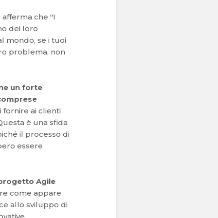
 afferma che "I
o dei loro
al mondo, se i tuoi
 loro problema, non
ne un forte
o comprese
fornire ai clienti
Questa è una sfida
ché il processo di
bbero essere
 progetto Agile
dere come appare
ce allo sviluppo di
ovative.