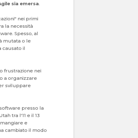
Agile sia emersa
.
cazioni" nei primi
tra la necessità
tware. Spesso, al
ià mutata o le
 causato il
 frustrazione nei
to a organizzare
per sviluppare
 software presso la
h tra l'11 e il 13
, mangiare e
e ha cambiato il modo