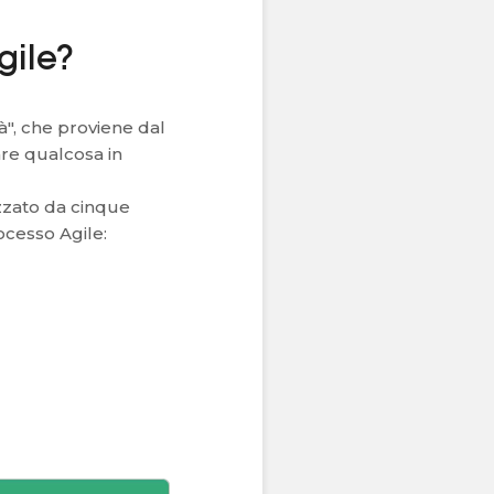
gile?
tà", che proviene dal
tare qualcosa in
rizzato da cinque
rocesso Agile: