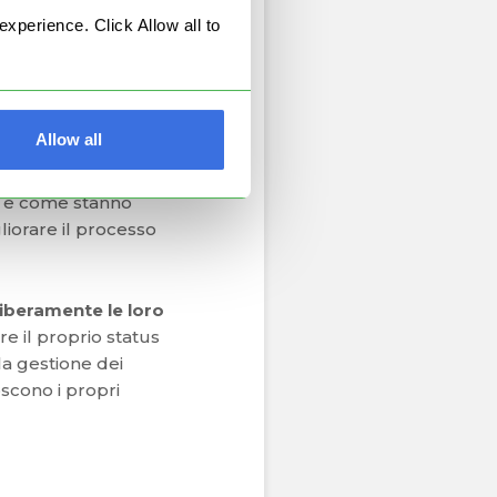
comprensione
perience. Click Allow all to
 le parti
in cui i team
Allow all
ro progressi di
rds
. Questo
ei e come stanno
liorare il processo
iberamente le loro
 il proprio status
la gestione dei
oscono i propri