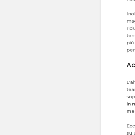
Ino
mag
rid
tem
più
per 
Ad
L'a
tea
sop
in 
me
Ecc
su 