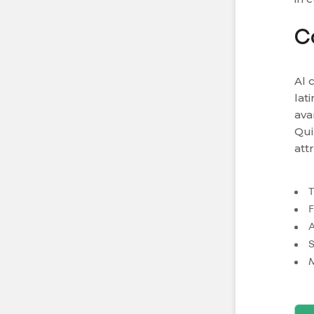
C
Al 
lat
ava
Qui
att
F
A
S
M