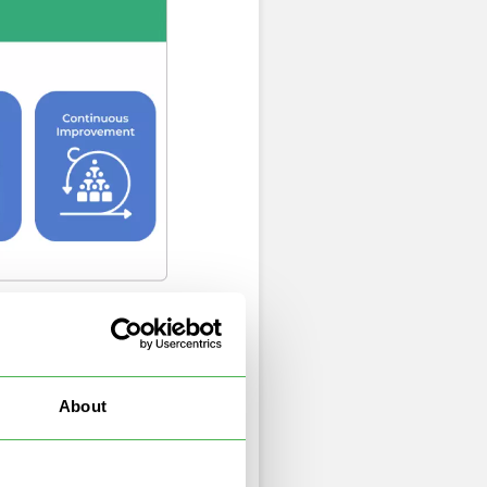
e. Per discuterne
About