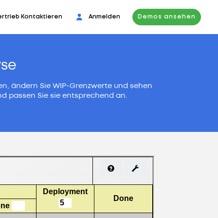
ertrieb Kontaktieren
Anmelden
Demos ansehen
yse
ngen, ändern Sie WIP-Grenzwerte und sehen
 und passen Sie sie entsprechend an.