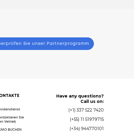
erprüfen Sie unser Partnerprogramm
Have any questions?
ONTAKTE
Call us on:
(+1) 337 522 7420
undendienst
ontaktieren Sie
(+55) 11 51979715
en Vetrieb
(+34) 944770101
EMO BUCHEN