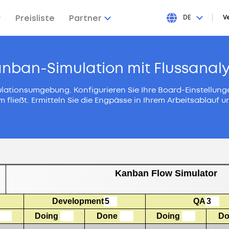
Preisliste
Partner
DE
V
nban-Simulation mit Flussanal
mulationsumgebung. Konfigurieren Sie Ihre Board-Einstellu
m fließt. Ermitteln Sie die Engpässe in Ihrem Arbeitsablauf