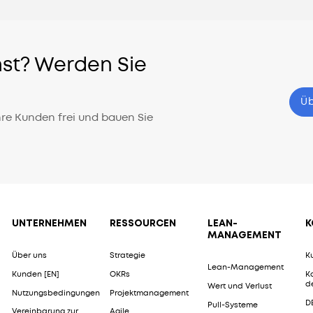
ehst? Werden Sie
Üb
hre Kunden frei und bauen Sie
UNTERNEHMEN
RESSOURCEN
LEAN-
K
MANAGEMENT
Über uns
Strategie
K
Lean-Management
Kunden [EN]
OKRs
K
d
Wert und Verlust
Nutzungsbedingungen
Projektmanagement
D
Pull-Systeme
Vereinbarung zur
Agile