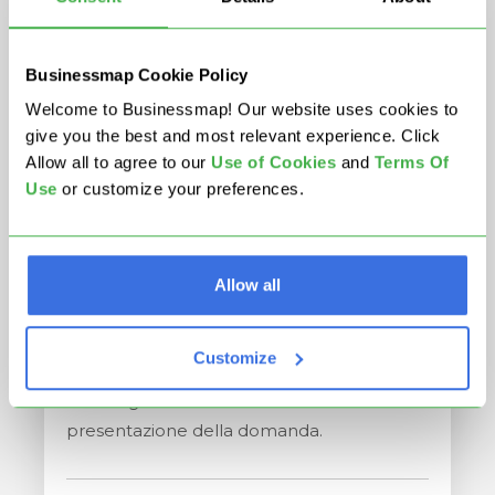
Quanto posso fare? C'è un
limite alla commissione
Businessmap Cookie Policy
totale che posso ricevere?
Welcome to Businessmap! Our website uses cookies to
give you the best and most relevant experience. Click
Nessun limite! Più acquisti fai fare, più
Allow all to agree to our
U
se of Cookies
and
Terms Of
guadagni.
Use
or customize your preferences.
Quando saprò se sono
stato approvato per il
Allow all
programma?
Customize
Ti ricontatteremo con i passi successivi
entro 1 giorno lavorativo dalla tua
presentazione della domanda.