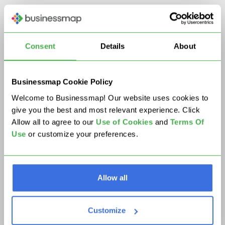
Comment les équipes
Consent
Details
About
utilisent Kanban pour
la gestion de projets
Businessmap Cookie Policy
avec Businessmap ?
Welcome to Businessmap! Our website uses cookies to
give you the best and most relevant experience. Click
Allow all to agree to our
U
se of Cookies
and
Terms Of
Use
or customize your preferences.
Créez un réseau de Kanban
Allow all
Customize