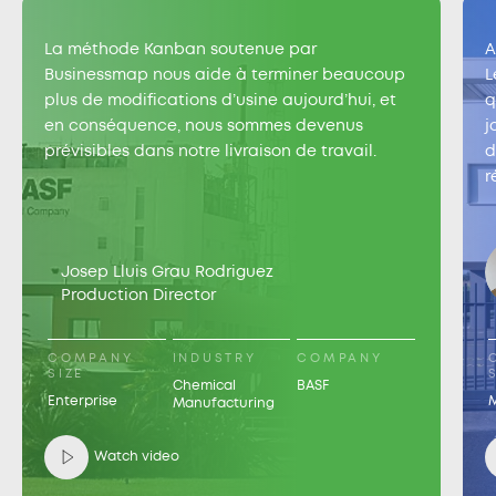
La méthode Kanban soutenue par
A
Businessmap nous aide à terminer beaucoup
L
plus de modifications d’usine aujourd’hui, et
q
en conséquence, nous sommes devenus
j
prévisibles dans notre livraison de travail.
d
r
Josep Lluis Grau Rodriguez
Production Director
COMPANY
INDUSTRY
COMPANY
SIZE
Chemical
BASF
Enterprise
Manufacturing
Watch video