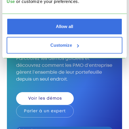
Use
or customize your preferences.
businessmap
Allow all
Voir Businessmap en
Customize
action
Parcourez les démos guidées et
découvrez comment les PMO d’entreprise
gèrent l’ensemble de leur portefeuille
depuis un seul endroit.
Voir les démos
Parler à un expert