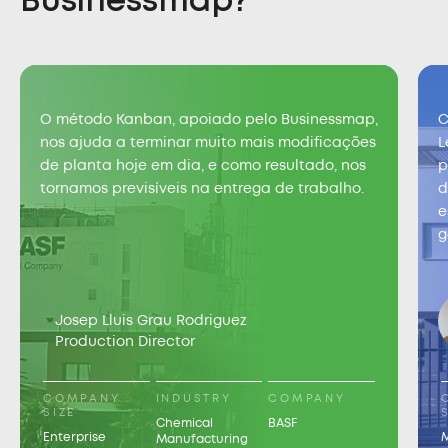
Businessmap?
O método Kanban, apoiado pelo Businessmap,
C
nos ajuda a terminar muito mais modificações
L
de planta hoje em dia, e como resultado, nos
p
tornamos previsíveis na entrega de trabalho.
d
e
g
Josep Lluis Grau Rodriguez
Production Director
COMPANY
INDUSTRY
COMPANY
SIZE
Chemical
BASF
Enterprise
Manufacturing