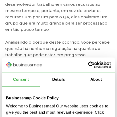
desenvolvedor trabalho em vários recursos ao
mesmo tempo e, portanto, em vez de enviar os
recursos um por um para o QA, eles enviaram um
grupo que era muito grande para ser processado
em tão pouco tempo.
Analisando o porquê deste ocorrido, você percebe
que não há nenhuma regulação na quantia de
trabalho que pode estar em progresso
simultaneamente e isso não garantiu a igualdade
do seu processo.
Consent
Details
About
Ao atingir este ponto, você chega à conclusão de
que a causa raiz do problema é o Mura (o
desperdício da desigualdade).
Businessmap Cookie Policy
Para atingir uma melhoria contínua, nós sugerimos
Welcome to Businessmap! Our website uses cookies to
que você analise a causa raiz de cada problema e
give you the best and most relevant experience. Click