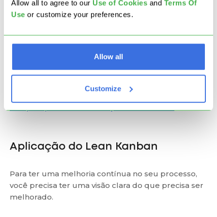
teste diferentes soluções.
Allow all to agree to our
U
se of Cookies
and
Terms Of
Use
or customize your preferences.
Frequentemente, os problemas podem acabar
sendo mais complexos do que você pensa e o RCA
exigirá algumas iterações antes de prevenir que o
Allow all
efeito negativo ocorra novamente.
Se você não sabe como realizar uma análise de
Customize
causa raiz, nós sugerimos que você veja os
5
Porquês para a determinação de causa raiz
.
Aplicação do Lean Kanban
Para ter uma melhoria contínua no seu processo,
você precisa ter uma visão clara do que precisa ser
melhorado.