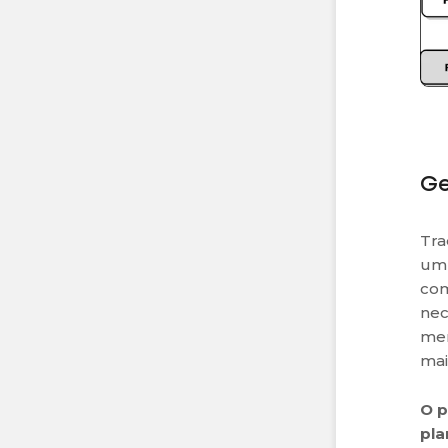
Ge
Tra
um 
com
nec
men
mai
O p
pla