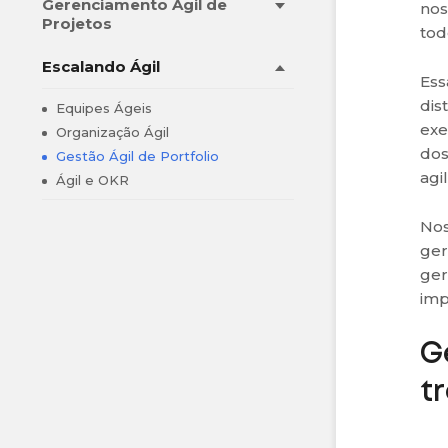
Gerenciamento Ágil de
nos
Projetos
tod
Escalando Ágil
Ess
dis
Equipes Ágeis
exe
Organização Ágil
dos
Gestão Ágil de Portfolio
agi
Ágil e OKR
Nos
ger
ger
imp
G
t