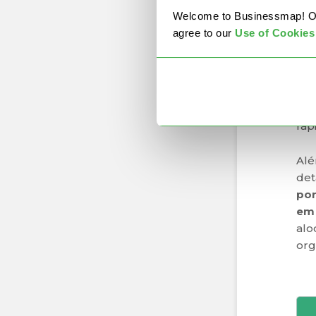
ger
Welcome to Businessmap! Our 
esp
agree to our
U
se of Cookies
est
dis
líd
ava
pro
ráp
Alé
det
por
em 
alo
org