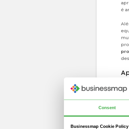
apr
é a
Alé
equ
mui
pro
pro
des
Ap
po
Par
apr
Consent
nív
Por
Businessmap Cookie Policy