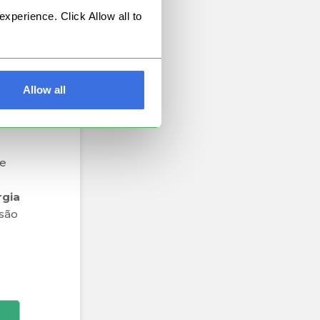
perience. Click Allow all to
ntes
ara
Allow all
te
rgia
 são