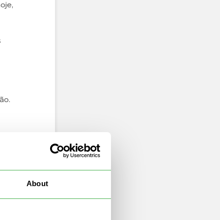
oje,
s
ão.
 no
About