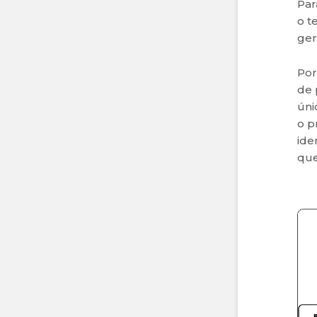
Par
o t
ger
Por
de 
úni
o p
ide
que