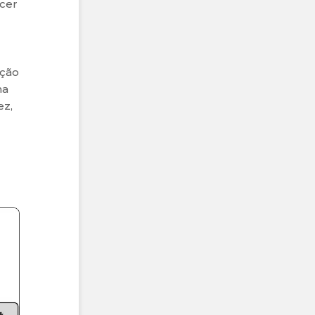
cer
eção
ma
ez,