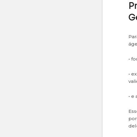
P
G
Par
áge
• f
• e
vali
• e
Ess
por
del