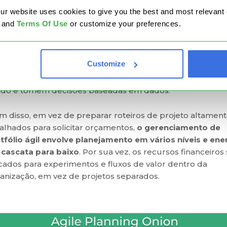
entes de portfólio revisam regularmente um conjunto
website uses cookies to give you the best and most relevant ex
ecífico de projetos e como eles se alinham às iniciativas
and
Terms Of Use
or customize your preferences.
ratégicas. Eles também frequentemente se envolvem em
cussões colaborativas com gerentes de projeto ou difere
eres de equipe para identificar pequenos experimentos p
Customize
liar projetos ou melhorar a entrega de um determinado
duto/serviço. Isso permite que eles obtenham feedback
ido e tomem decisões baseadas em dados.
m disso, em vez de preparar roteiros de projeto altamen
alhados para solicitar orçamentos,
o gerenciamento de
tfólio ágil envolve planejamento em vários níveis e ene
cascata para baixo
. Por sua vez, os recursos financeiros
cados para experimentos e fluxos de valor dentro da
anização, em vez de projetos separados.