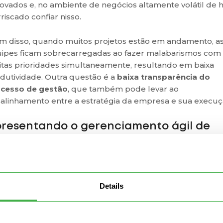
ovados e, no ambiente de negócios altamente volátil de h
rriscado confiar nisso.
m disso, quando muitos projetos estão em andamento, a
ipes ficam sobrecarregadas ao fazer malabarismos com
tas prioridades simultaneamente, resultando em baixa
dutividade. Outra questão é a
baixa transparência do
cesso de gestão
, que também pode levar ao
alinhamento entre a estratégia da empresa e sua execuç
resentando o gerenciamento ágil de
rtfólio
a lidar com tudo isso, o ágil aplica os princípios "teste,
enda e adapte" e o conceito de controle descentralizado
Details
el do portfólio.
 exemplo, por meio de ciclos de feedback rápidos, os