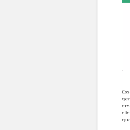
Ess
ger
eme
cli
que