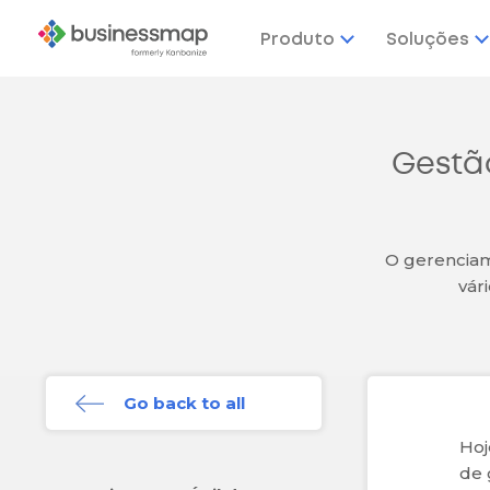
Produto
Soluções
Gestão
O gerenciame
vár
Go back to all
Hoj
de 