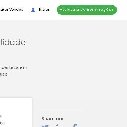
atar Vendas
Entrar
Assista a demonstrações
ilidade
 incerteza em
ico.
s
Share on:
as