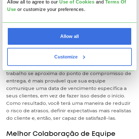
Allow all to agree to our
U
se of Cookies
and
Terms Of
Use
or customize your preferences.
Allow all
Depois que um item de trabalho é confirmado para
execução, este é o ponto no processo em que
Customize
podemos não ter detalhes exatos de quando ele
será entregue. No entanto, à medida que o item de
trabalho se aproxima do ponto de compromisso de
entrega, é mais provável que sua equipe
comunique uma data de vencimento específica a
seus clientes, em vez de fazer isso desde o início.
Como resultado, você terá uma maneira de reduzir
o risco de atrasos, definir expectativas mais realistas
do cliente e, então, ser capaz de satisfazê-las.
Melhor Colaboração de Equipe