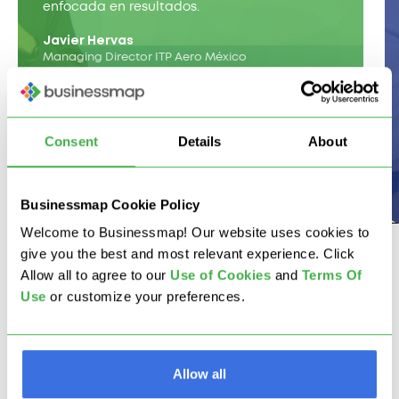
enfocada en resultados.
Javier Hervas
Managing Director ITP Aero México
Consent
Details
About
COMPANY SIZE
INDUSTRY
COMPANY
Enterprise
Aeronautics
ITP Aero
Businessmap Cookie Policy
Welcome to Businessmap! Our website uses cookies to
give you the best and most relevant experience. Click
Ver todas las historias de clientes
Allow all to agree to our
U
se of Cookies
and
Terms Of
Use
or customize your preferences.
Allow all
Nos integramos con las