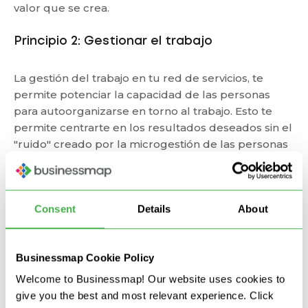
valor que se crea.
Principio 2: Gestionar el trabajo
La gestión del trabajo en tu red de servicios, te
permite potenciar la capacidad de las personas
para autoorganizarse en torno al trabajo. Esto te
permite centrarte en los resultados deseados sin el
"ruido" creado por la microgestión de las personas
que prestan los servicios.
Principio 3: Revisar periódicamente la red de
Consent
Details
About
servicios
Una vez desarrollado, un enfoque orientado al
Businessmap Cookie Policy
servicio requiere una evaluación continua para
fomentar una cultura de servicio al cliente.
Welcome to Businessmap! Our website uses cookies to
Mediante el uso de revisiones periódicas de la red
give you the best and most relevant experience. Click