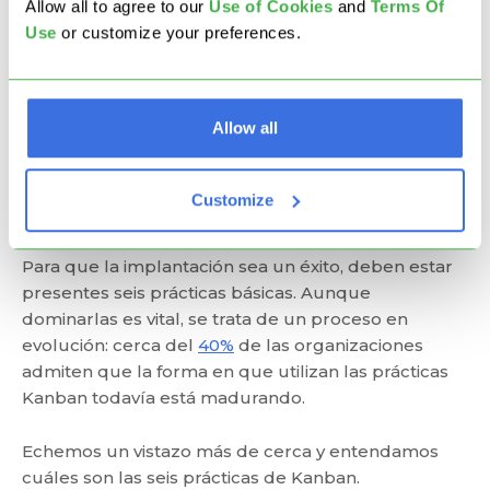
de servicios y la evaluación de las políticas de
Allow all to agree to our
U
se of Cookies
and
Terms Of
trabajo aplicadas, Kanban fomenta la mejora de los
Use
or customize your preferences.
resultados entregados.
Prácticas Kanban
Allow all
Cuando se pretende implantar el método Kanban,
Customize
toda la organización debe tener cuidado con los
pasos a dar en la práctica del mismo.
Para que la implantación sea un éxito, deben estar
presentes seis prácticas básicas. Aunque
dominarlas es vital, se trata de un proceso en
evolución: cerca del
40%
de las organizaciones
admiten que la forma en que utilizan las prácticas
Kanban todavía está madurando.
Echemos un vistazo más de cerca y entendamos
cuáles son las seis prácticas de Kanban.