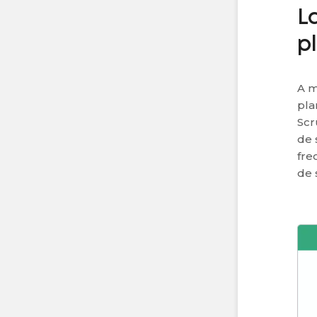
L
p
A m
pla
Scr
de 
fre
de 