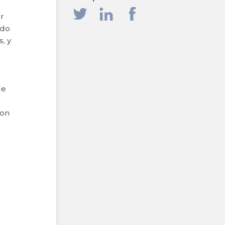
or
ndo
, y
de
con