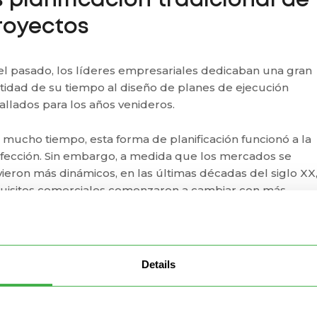
s planificación tradicional de
royectos
el pasado, los líderes empresariales dedicaban una gran
tidad de su tiempo al diseño de planes de ejecución
allados para los años venideros.
 mucho tiempo, esta forma de planificación funcionó a la
fección. Sin embargo, a medida que los mercados se
vieron más dinámicos, en las últimas décadas del siglo XX,
uisitos comerciales comenzaron a cambiar con más
cuencia y fue necesaria una nueva forma de planificación
ible.
a necesidad se volvió obvia y algo crítica con el auge del
Details
bajo del conocimiento. Mientras que hace solo 50 años las
sonas trabajaban principalmente en fábricas, hoy en día e
bajo se hace en oficinas, en donde las personas utilizan su