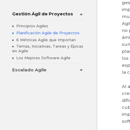
ges
imp
Gestión Ágil de Proyectos
muc
Agi
Principios Agiles
no 
Planificación Agile de Proyectos
ámb
6 Métricas Agile que Importan
sum
Temas, Iniciativas, Tareas y Épicas
pla
en Agile
los
Los Mejores Software Agile
esp
Escalado Agile
la 
Al 
cre
dif
cub
imp
sof