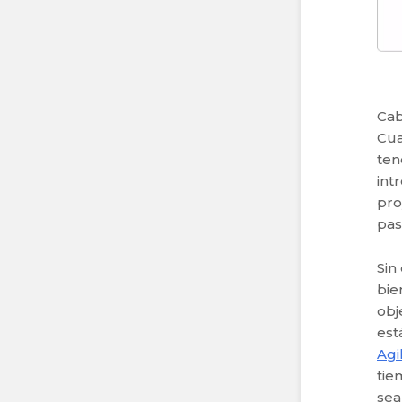
Cab
Cua
ten
int
pro
pas
Sin
bie
obj
est
Agi
tie
sea