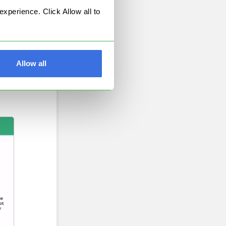
o
perience. Click Allow all to
.
Allow all