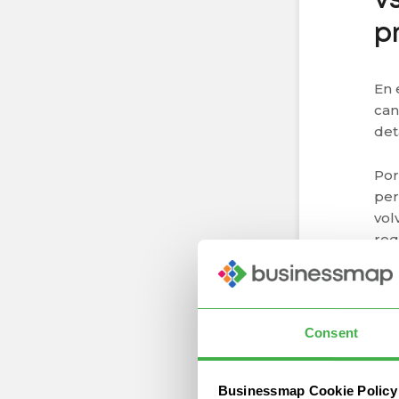
v
p
En 
can
det
Por
per
vol
req
fre
flex
Est
Consent
tra
per
tra
Businessmap Cookie Policy