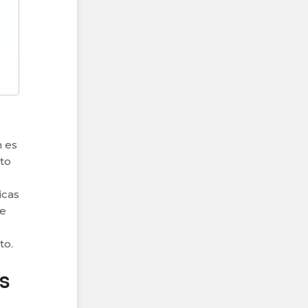
m es
to
icas
de
to.
s