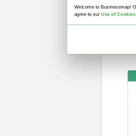
cab
Welcome to Businessmap! Our 
pre
agree to our
U
se of Cookies
La 
tra
pri
seg