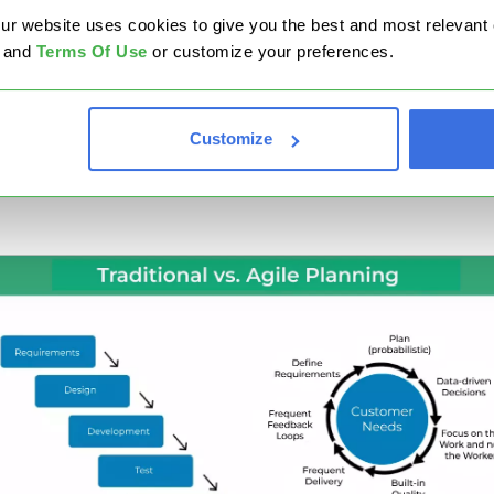
eza más que sus manos. Es en el trabajo del conocimient
website uses cookies to give you the best and most relevant ex
ciso en donde más se necesita un plan de proyecto Agile
and
Terms Of Use
or customize your preferences.
principal diferencia entre la planificación Agile y la forma
dicional (también conocida como “en cascada”) es que la
Customize
mera es iterativa y se adapta a cambios. En contraste, la
unda es un proceso de planificación pesado paso a paso.