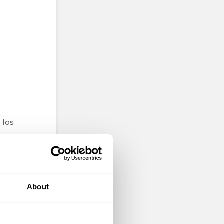
 los
 más
About
l