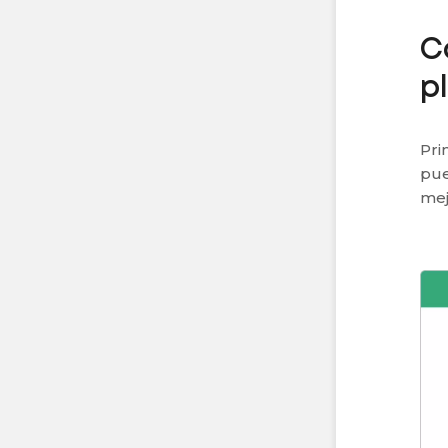
C
p
Pri
pue
mej