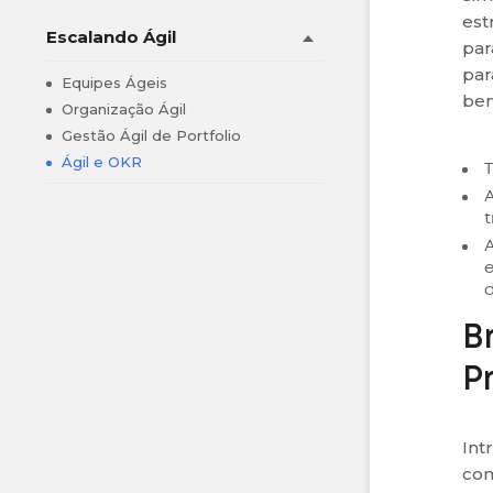
est
Escalando Ágil
par
par
Equipes Ágeis
ben
Organização Ágil
Gestão Ágil de Portfolio
Ágil e OKR
T
A
t
d
B
P
Int
com