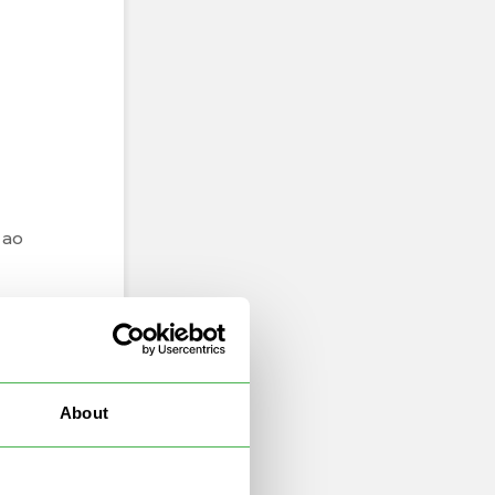
 ao
tam
e.
 de
About
o
 da
r