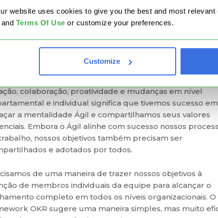
s foco para o trabalho.
website uses cookies to give you the best and most relevant ex
and
Terms Of Use
or customize your preferences.
inhamento com objetivos estratégicos
tar a abordagem Ágil para gerenciamento de projetos é
Customize
 excelente base para introduzir processos, práticas e
ncípios significativos em nosso trabalho. A introdução de
ração, colaboração, proatividade e mudanças em nível
artamental e individual significa que tivemos sucesso em
açar a mentalidade Ágil e compartilhamos seus valores
enciais. Embora o Ágil alinhe com sucesso nossos proces
trabalho, nossos objetivos também precisam ser
partilhados e adotados por todos.
cisamos de uma maneira de trazer nossos objetivos à
nção de membros individuais da equipe para alcançar o
nhamento completo em todos os níveis organizacionais. O
mework OKR sugere uma maneira simples, mas muito efi