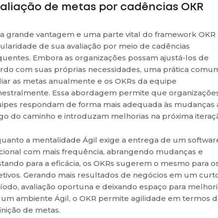
aliação de metas por cadências OKR
 grande vantagem e uma parte vital do framework OKR 
ularidade de sua avaliação por meio de cadências
quentes. Embora as organizações possam ajustá-los de
rdo com suas próprias necessidades, uma prática comu
liar as metas anualmente e os OKRs da equipe
mestralmente. Essa abordagem permite que organizaçõe
ipes respondam de forma mais adequada às mudanças 
go do caminho e introduzam melhorias na próxima iteraç
uanto a mentalidade Ágil exige a entrega de um softwar
cional com mais frequência, abrangendo mudanças e
stando para a eficácia, os OKRs sugerem o mesmo para o
etivos. Gerando mais resultados de negócios em um curt
íodo, avaliação oportuna e deixando espaço para melhori
um ambiente Ágil, o OKR permite agilidade em termos 
inição de metas.