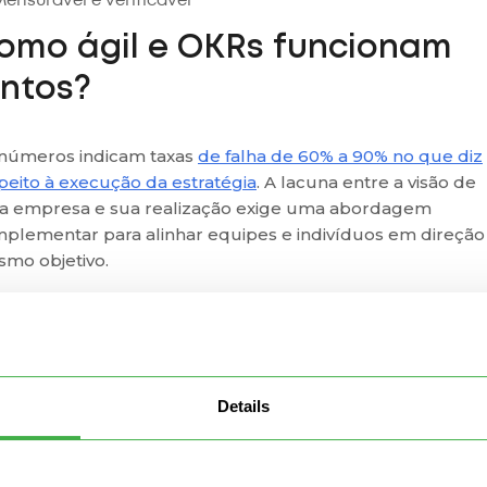
ensurável e verificável
omo ágil e OKRs funcionam
untos?
números indicam taxas
de falha de 60% a 90% no que diz
peito à execução da estratégia
. A lacuna entre a visão de
 empresa e sua realização exige uma abordagem
plementar para alinhar equipes e indivíduos em direção
mo objetivo.
processos ágeis de
gerenciamento de projetos
represen
meios e métodos de trabalho adotados em nível de equip
 outro lado, os OKRs representam os resultados de valor
 pretendemos alcançar e definem o caminho da direção
Details
sos negócios. A coexistência das duas filosofias esconde 
encial de alinhar continuamente o trabalho com a missão
resa, aumentar o envolvimento dos funcionários e traze