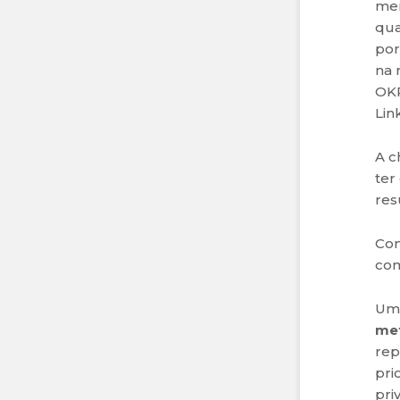
men
qua
por
na 
OKR
Lin
A c
ter
res
Com
com
U
me
rep
pri
pri