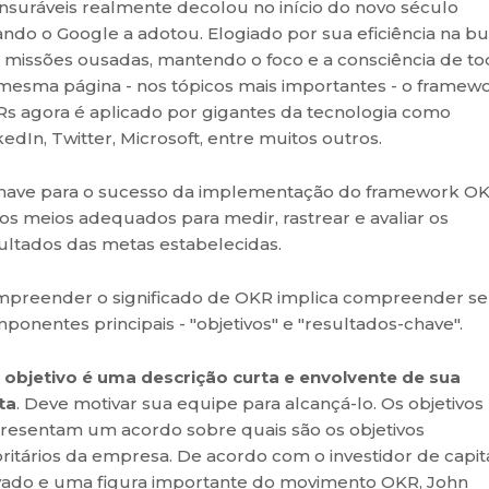
suráveis realmente decolou no início do novo século
ndo o Google a adotou. Elogiado por sua eficiência na b
 missões ousadas, mantendo o foco e a consciência de t
mesma página - nos tópicos mais importantes - o framew
s agora é aplicado por gigantes da tecnologia como
kedIn, Twitter, Microsoft, entre muitos outros.
have para o sucesso da implementação do framework O
 os meios adequados para medir, rastrear e avaliar os
ultados das metas estabelecidas.
preender o significado de OKR implica compreender s
ponentes principais - "objetivos" e "resultados-chave".
m
objetivo é uma descrição curta e envolvente de sua
ta
. Deve motivar sua equipe para alcançá-lo. Os objetivos
resentam um acordo sobre quais são os objetivos
oritários da empresa. De acordo com o investidor de capit
vado e uma figura importante do movimento OKR, John