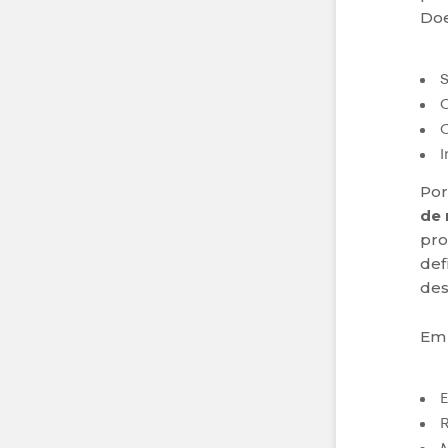
Doe
S
Por
de 
pro
def
des
Em 
E