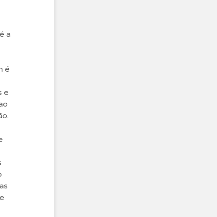
é a
m é
s e
ao
ão.
e
s
o
as
de