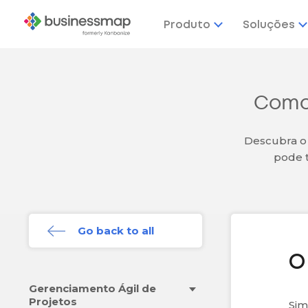
Produto
Soluções
Como 
Descubra o
pode t
Go back to all
O
Gerenciamento Ágil de
Projetos
Sim