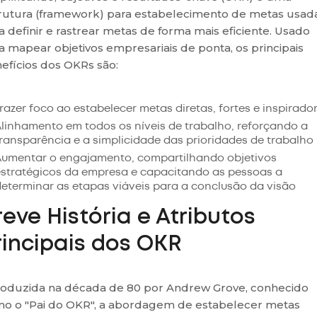
rutura (framework) para estabelecimento de metas usad
a definir e rastrear metas de forma mais eficiente. Usado
a mapear objetivos empresariais de ponta, os principais
efícios dos OKRs são:
razer foco ao estabelecer metas diretas, fortes e inspirad
linhamento em todos os níveis de trabalho, reforçando a
ransparência e a simplicidade das prioridades de trabalho
Aumentar o engajamento, compartilhando objetivos
estratégicos da empresa e capacitando as pessoas a
eterminar as etapas viáveis para a conclusão da visão
reve História e Atributos
rincipais dos OKR
roduzida na década de 80 por Andrew Grove, conhecido
o o "Pai do OKR", a abordagem de estabelecer metas