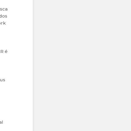
usca
odos
ork
KR é
eus
al