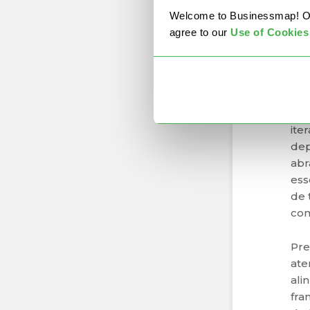
mai
Welcome to Businessmap! Our 
agree to our
U
se of Cookies
Al
Ado
uma
pri
ite
dep
abr
ess
de 
com
Pre
ate
ali
fra