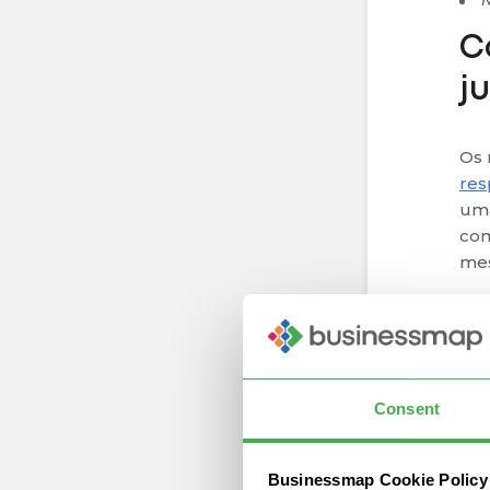
M
C
j
Os 
res
uma
com
mes
Os 
os 
Por
que
Consent
nos
pot
emp
Businessmap Cookie Policy