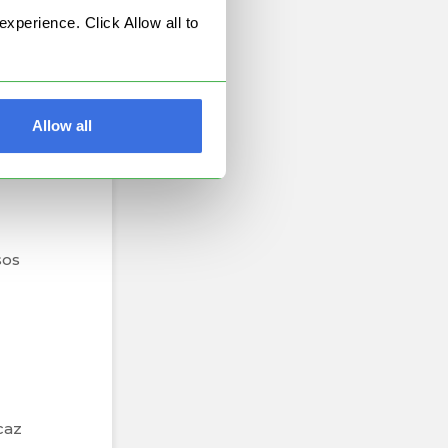
perience. Click Allow all to
Allow all
sos
caz