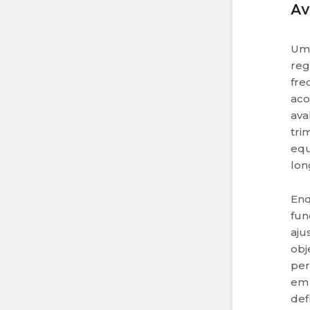
Av
Uma
reg
fre
aco
ava
tri
equ
lon
Enq
fun
aju
obj
per
em 
def