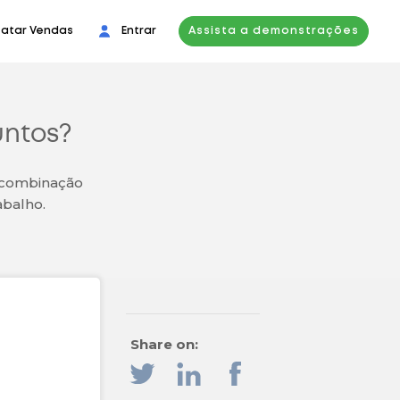
atar Vendas
Entrar
Assista a demonstrações
untos?
 combinação
abalho.
Share on: