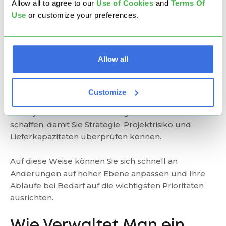
obersten Unternehmensziele mit der
Allow all to agree to our
U
se of Cookies
and
Terms Of
Projektausführung in Einklang zu bringen
.
Use
or customize your preferences.
Um dies praktisch umzusetzen,
setzt die Agile-
Kultur auf häufige Feedbackschleifen, die global
Allow all
(über das gesamte Management des
Unternehmens hinweg)
und lokal
(zwischen den
Teams) angewendet werden können. Die Idee ist,
Customize
ein Netzwerk dieser kurzen Planungs- und
Lernzyklen auf mehreren Organisationsebenen zu
schaffen, damit Sie Strategie, Projektrisiko und
Lieferkapazitäten überprüfen können.
Auf diese Weise können Sie sich schnell an
Änderungen auf hoher Ebene anpassen und Ihre
Abläufe bei Bedarf auf die wichtigsten Prioritäten
ausrichten.
Wie Verwaltet Man ein