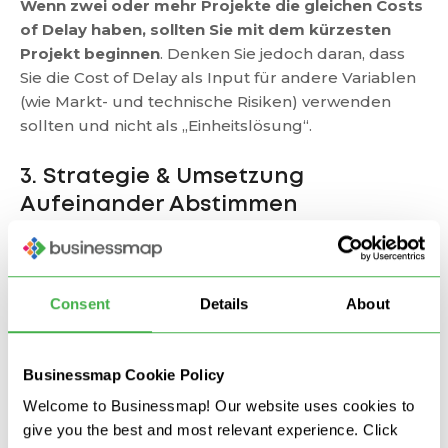
Wenn zwei oder mehr Projekte die gleichen Costs
of Delay haben, sollten Sie mit dem kürzesten
Projekt beginnen
. Denken Sie jedoch daran, dass
Sie die Cost of Delay als Input für andere Variablen
(wie Markt- und technische Risiken) verwenden
sollten und nicht als „Einheitslösung“.
3. Strategie & Umsetzung
Aufeinander Abstimmen
Ein weiterer Grundpfeiler des agilen
Projektmanagements ist die Abstimmung zwischen
Consent
Details
About
Strategie und Umsetzung.
Wie wir eingangs erwähnt haben, stellt das Portfolio
Businessmap Cookie Policy
das Bindeglied zwischen diesen beiden Teilen dar.
Ein effektives Portfoliomanagement setzt daher
Welcome to Businessmap! Our website uses cookies to
voraus, dass Sie eine Möglichkeit haben,
die
give you the best and most relevant experience. Click