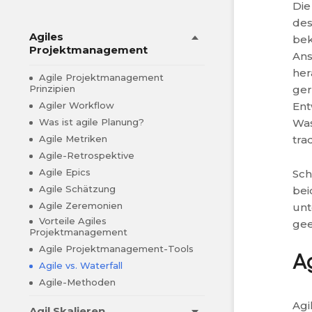
Die
des
Agiles
bek
Projektmanagement
Ans
her
Agile Projektmanagement
ger
Prinzipien
Ent
Agiler Workflow
Was
Was ist agile Planung?
tra
Agile Metriken
Agile-Retrospektive
Agile Epics
Sch
Agile Schätzung
bei
Agile Zeremonien
unt
Vorteile Agiles
gee
Projektmanagement
Agile Projektmanagement-Tools
A
Agile vs. Waterfall
Agile-Methoden
Agi
Agil Skalieren