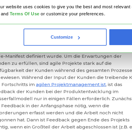
website uses cookies to give you the best and most relevant ex
and
Terms Of Use
or customize your preferences.
 Kundenbeteiligung in Agile- und
sserfall-Projekten
Customize
 Zufriedenheit des Kunden war der erste Grundsatz, der 
le-Manifest definiert wurde. Um die Erwartungen der
den zu erfüllen, sind agile Projekte stark auf die
fügbarkeit der Kunden während des gesamten Prozess
ewiesen. Während der Input der Kunden die treibende K
 Fortschritts im
agilen Projektmanagement ist
, ist das
dback der Kunden bei der Produktentwicklung im
serfallmodell nur in einigen Fällen erforderlich. Zunächst
 Feedback in der Anfangsphase nötig, wenn die
orderungen erfasst werden und die Arbeit noch nicht
onnen hat. Dann ist Feedback gegen Ende des Projekts
htig, wenn ein Großteil der Arbeit abgeschlossen ist (z.B. 