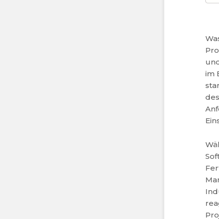
Was
Pro
und
im 
sta
des
Anf
Ein
Wä
Sof
Fer
Man
Ind
rea
Pro