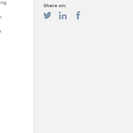
ung
Share on:
n
n