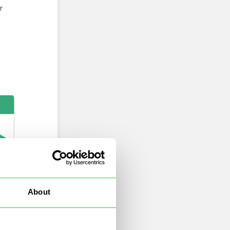
r
About