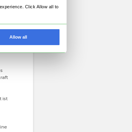
perience. Click Allow all to
Allow all
im
es
raft
 ist
eine