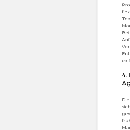
Pro
fle
Tea
Mar
Bei
Anf
Vor
Ent
ein
4.
Ag
Die
sic
gew
frü
Man