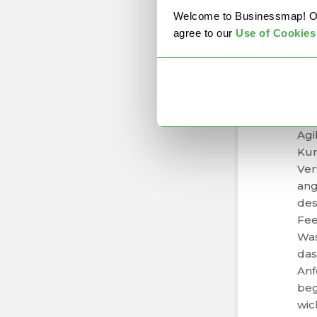
Welcome to Businessmap! Our 
agree to our
U
se of Cookies
1.
Wa
Die
Agi
Kun
Ver
ang
des
Fee
Was
das
Anf
beg
wic