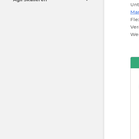
Unt
Man
Fle
Ver
Wer