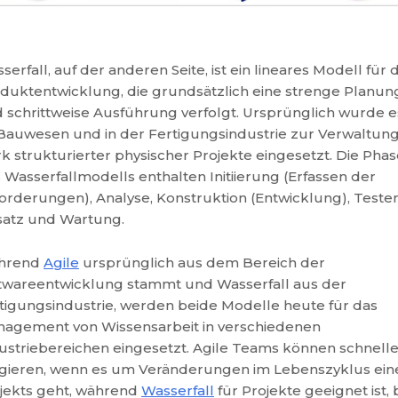
serfall, auf der anderen Seite, ist ein lineares Modell für 
duktentwicklung, die grundsätzlich eine strenge Planun
 schrittweise Ausführung verfolgt. Ursprünglich wurde e
Bauwesen und in der Fertigungsindustrie zur Verwaltun
rk strukturierter physischer Projekte eingesetzt. Die Pha
 Wasserfallmodells enthalten Initiierung (Erfassen der
orderungen), Analyse, Konstruktion (Entwicklung), Testen
satz und Wartung.
hrend
Agile
ursprünglich aus dem Bereich der
twareentwicklung stammt und Wasserfall aus der
tigungsindustrie, werden beide Modelle heute für das
agement von Wissensarbeit in verschiedenen
ustriebereichen eingesetzt. Agile Teams können schnelle
gieren, wenn es um Veränderungen im Lebenszyklus ein
jekts geht, während
Wasserfall
für Projekte geeignet ist, 