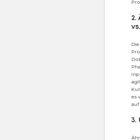
Pro
2.
vs
Die
Pro
Dok
Pha
Inp
agi
Kun
es 
auf
3.
Ähn