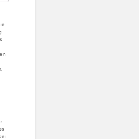
die
g
s
g
sen
,
r
es
bei