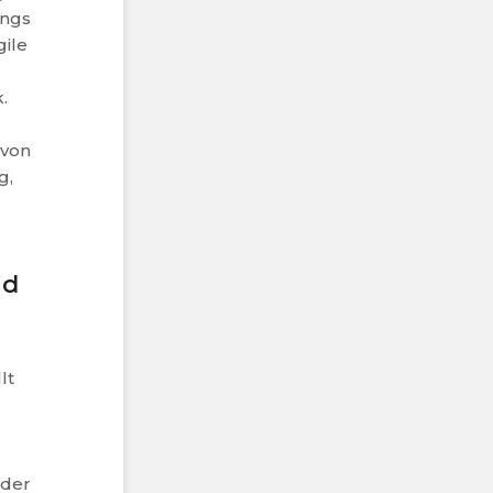
angs
gile
.
 von
g,
nd
lt
 der