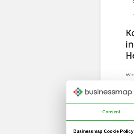
K
i
H
Wie
nic
int
Sch
Cat
Consent
Ho
Businessmap Cookie Policy