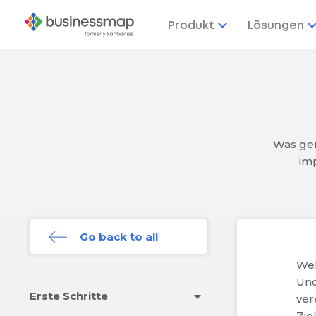
Produkt
Lösungen
Was gen
imp
Go back to all
Wel
Und
Erste Schritte
ver
Zie