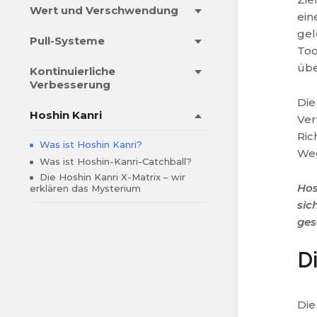
Wert und Verschwendung
ein
gel
Pull-Systeme
Too
übe
Kontinuierliche
Verbesserung
Die
Hoshin Kanri
Ver
Ric
Was ist Hoshin Kanri?
Weg
Was ist Hoshin-Kanri-Catchball?
Die Hoshin Kanri X-Matrix – wir
Hos
erklären das Mysterium
sic
ges
D
Die