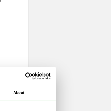
r
,
i
 ein
s
About