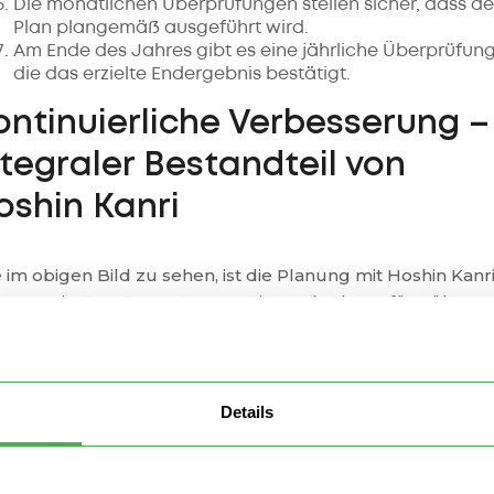
Die monatlichen Überprüfungen stellen sicher, dass de
Plan plangemäß ausgeführt wird.
Am Ende des Jahres gibt es eine jährliche Überprüfung
die das erzielte Endergebnis bestätigt.
ontinuierliche Verbesserung –
ntegraler Bestandteil von
oshin Kanri
 im obigen Bild zu sehen, ist die Planung mit Hoshin Kanr
ht nur ein Top-Down-Ansatz. Die Methode verfügt über
egrierte
kontinuierliche Verbesserungsmechanismen
, die
lüssel für den Erfolg der Methode sind, nämlich die Tool
chball und PDCA.
Details
shin-Kanri-Catchball