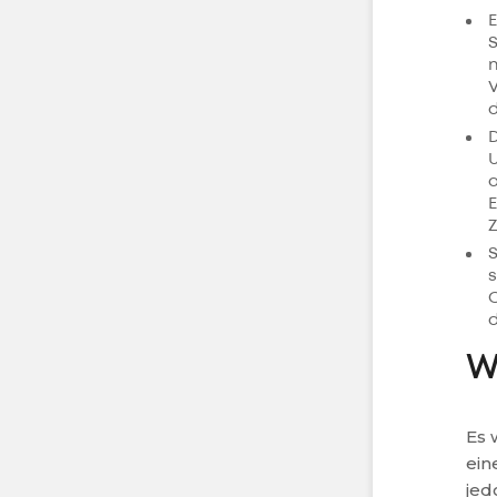
E
S
n
V
d
D
a
E
W
Es 
ein
jed