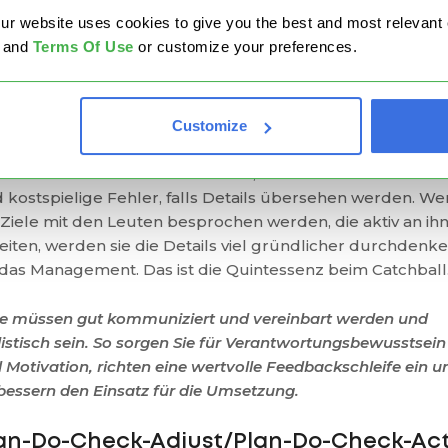
 entscheidendes Detail bei der Hoshin-Planung ist, dass si
website uses cookies to give you the best and most relevant ex
ht streng von oben nach unten ausgeführt wird. Im
and
Terms Of Use
or customize your preferences.
enteil: Es ist eine gemeinsame Anstrengung von Manage
 Angestellten, die sich auf die optimalen Ziele einigen
ssen.
Customize
n das Management Menschen auf bestimmte Ziele anset
e zuerst Feedback zu sammeln, riskieren sie Demotivati
 kostspielige Fehler, falls Details übersehen werden. W
 Ziele mit den Leuten besprochen werden, die aktiv an ih
eiten, werden sie die Details viel gründlicher durchdenk
 das Management. Das ist die Quintessenz beim Catchball
le müssen gut kommuniziert und vereinbart werden und
listisch sein. So sorgen Sie für Verantwortungsbewusstsein
 Motivation, richten eine wertvolle Feedbackschleife ein u
bessern den Einsatz für die Umsetzung.
an-Do-Check-Adjust/Plan-Do-Check-Ac