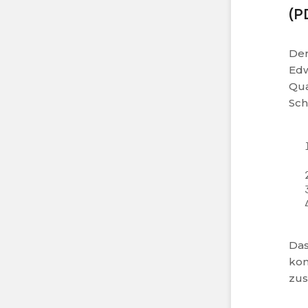
(P
Der
Edw
Qua
Sch
Das
kon
zus