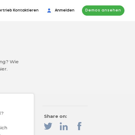
ertrieb Kontaktieren
Anmelden
Demos ansehen
ung? Wie
ier.
l?
Share on:
sich
n