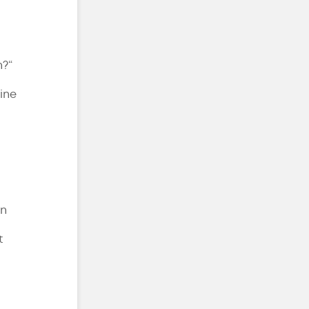
n?“
ine
en
t