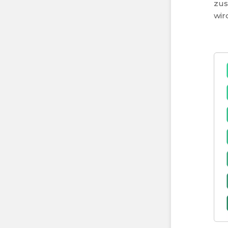
zus
wir