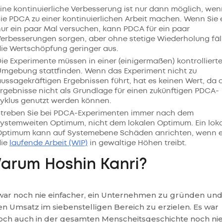
ine kontinuierliche Verbesserung ist nur dann möglich, we
ie PDCA zu einer kontinuierlichen Arbeit machen. Wenn Sie 
ur ein paar Mal versuchen, kann PDCA für ein paar
erbesserungen sorgen, aber ohne stetige Wiederholung fäl
ie Wertschöpfung geringer aus.
ie Experimente müssen in einer (einigermaßen) kontrolliert
Umgebung stattfinden. Wenn das Experiment nicht zu
ussagekräftigen Ergebnissen führt, hat es keinen Wert, da 
rgebnisse nicht als Grundlage für einen zukünftigen PDCA-
Zyklus genutzt werden können.
Streben Sie bei PDCA-Experimenten immer nach dem
systemweiten Optimum, nicht dem lokalen Optimum. Ein lok
Optimum kann auf Systemebene Schäden anrichten, wenn 
die
laufende Arbeit (WIP)
in gewaltige Höhen treibt.
arum Hoshin Kanri?
war noch nie einfacher, ein Unternehmen zu gründen un
en Umsatz im siebenstelligen Bereich zu erzielen. Es war
och auch in der gesamten Menscheitsgeschichte noch nie