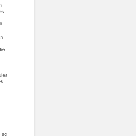
nn
es
lt
en
die
ales
es
d
 so