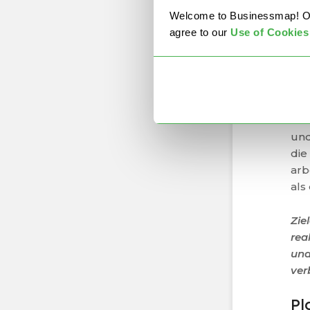
Ein
Welcome to Businessmap! Our 
nic
agree to our
U
se of Cookies
Geg
und
mü
Wen
ohn
und
die
arb
als
Zie
rea
und
ver
Pl