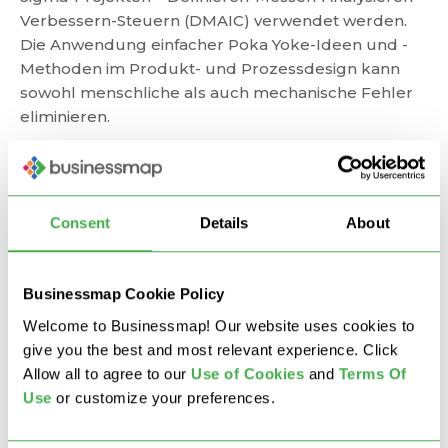
Verbessern-Steuern (DMAIC) verwendet werden.
Die Anwendung einfacher Poka Yoke-Ideen und -
Methoden im Produkt- und Prozessdesign kann
sowohl menschliche als auch mechanische Fehler
eliminieren.
Die Flexibilität von Poka Yoke erlaubt die
kostengünstige Bereitstellung. Zum Beispiel hat
Toyota das Ziel, jedes Fehlersicherungsgerät für
Consent
Details
About
unter 150 $ bereitzustellen. Abhängig von der
Größe des Unternehmens kann dies ein äußerst
kosteneffizienter Schritt sein.
Businessmap Cookie Policy
Welcome to Businessmap! Our website uses cookies to
Wann und wie benutzt
give you the best and most relevant experience. Click
Allow all to agree to our
U
se of Cookies
and
Terms Of
man die Technik?
Use
or customize your preferences.
Die Poka Yoke-Technik kann immer dann