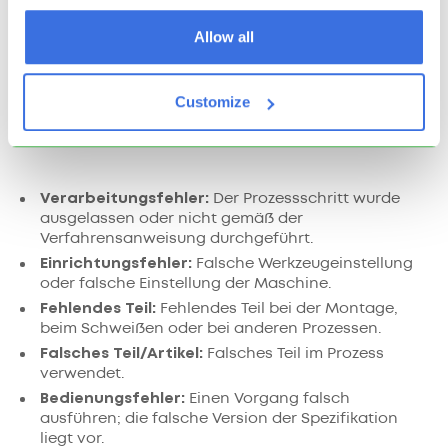
eingesetzt werden, wenn ein Fehler auftreten
Allow all
könnte oder etwas falsch gemacht werden könnte
– also überall. Es kann erfolgreich bei allen Arten
von Prozessen in der Produktion oder im
Customize
Dienstleistungssektor angewendet werden und
verhindert alle Arten von Fehlern:
Verarbeitungsfehler:
Der Prozessschritt wurde
ausgelassen oder nicht gemäß der
Verfahrensanweisung durchgeführt.
Einrichtungsfehler:
Falsche Werkzeugeinstellung
oder falsche Einstellung der Maschine.
Fehlendes Teil:
Fehlendes Teil bei der Montage,
beim Schweißen oder bei anderen Prozessen.
Falsches Teil/Artikel:
Falsches Teil im Prozess
verwendet.
Bedienungsfehler:
Einen Vorgang falsch
ausführen; die falsche Version der Spezifikation
liegt vor.