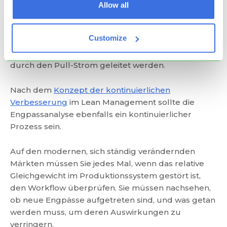
Allow all
Der Schlüssel zu einem guten und produktiven
Customize
Flow ist die absolut minimale Unterbrechung des
Prozesses. Die Arbeit muss frei fließen und nur
durch den Pull-Strom geleitet werden.
Nach dem
Konzept der kontinuierlichen
Verbesserung
im Lean Management sollte die
Engpassanalyse ebenfalls ein kontinuierlicher
Prozess sein.
Auf den modernen, sich ständig verändernden
Märkten müssen Sie jedes Mal, wenn das relative
Gleichgewicht im Produktionssystem gestört ist,
den Workflow überprüfen. Sie müssen nachsehen,
ob neue Engpässe aufgetreten sind, und was getan
werden muss, um deren Auswirkungen zu
verringern.