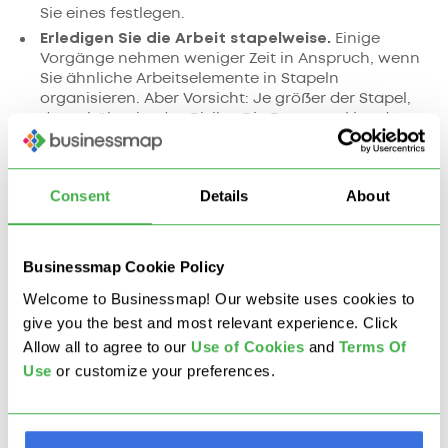
Sie eines festlegen.
Erledigen Sie die Arbeit stapelweise.
Einige
Vorgänge nehmen weniger Zeit in Anspruch, wenn
Sie ähnliche Arbeitselemente in Stapeln
organisieren. Aber Vorsicht: Je größer der Stapel,
desto höher ist das Risiko. Die Faustregel ist, dass
ein kleinerer Stapel immer besser ist, aber in der
Praxis müssen wir manchmal Kompromisse
eingehen.
Consent
Details
About
Fügen Sie weitere Personen und Ressourcen
hinzu.
Steigern Sie falls möglich die Kapazität des
Engpasses, um den gesamten Prozess zu
beschleunigen. Halten Sie jedoch die Augen offen:
Businessmap Cookie Policy
Sobald die Ressourcen im System neu verteilt
Welcome to Businessmap! Our website uses cookies to
werden, wird ein anderer Engpass an einer
give you the best and most relevant experience. Click
anderen Stelle im System auftreten.
Allow all to agree to our
U
se of Cookies
and
Terms Of
Kontinuierliche
Use
or customize your preferences.
Engpassanalyse mit
Kanban