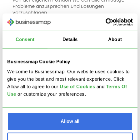
von der eigenen Position werden alle ermutitgt,
Probleme anzusprechen und Lösungen
vorzuschlagen.
In der Software-Entwicklungsbranche erweisen sich
zum Beispiel viele Bugs, die in
Qualitätssicherungsprozessen entdeckt werden,
Consent
Details
About
als extrem klein und einfach zu verhindern. Die
Tatsache, dass diese grundlegenden Fehler in der
Testphase entdeckt wurden, zeigt bloß, dass die
Businessmap Cookie Policy
Entwickler ihre Arbeit keiner Qualitätskontrolle
Welcome to Businessmap! Our website uses cookies to
unterzogen haben.
give you the best and most relevant experience. Click
Allow all to agree to our
U
se of Cookies
and
Terms Of
Dies verschwendet wiederum die Zeit von Testern
Use
or customize your preferences.
und Entwicklern, die unnötige Iterationen
erzeugen, anstatt ihre Aufmerksamkeit wichtigeren
Problemen zu widmen.
Allow all
Die Anwendung proaktiver, kontinuierlicher
Qualitätsverbesserungsprinzipien bedeutet, dass