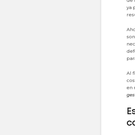
de 
ya 
res
Aho
son
nec
def
par
Al 
cos
en 
ges
E
c