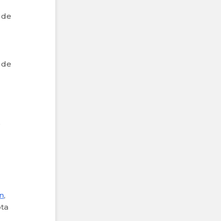
 de
 de
o
n
,
ota