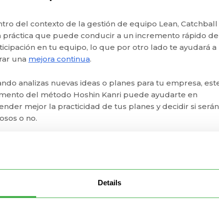
tro del contexto de la gestión de equipo Lean, Catchball
 práctica que puede conducir a un incremento rápido de
ticipación en tu equipo, lo que por otro lado te ayudará a
rar una
mejora continua
.
ndo analizas nuevas ideas o planes para tu empresa, est
mento del método Hoshin Kanri puede ayudarte en
ender mejor la practicidad de tus planes y decidir si serán
tosos o no.
o se hace permitiendo que personas de múltiples áreas
tribuyan al análisis del plan o la idea. Podrán sugerir mej
cticas que vienen desde el lugar de trabajo y estarán más
ididos a ejecutar el plan, motivados por mostrar que sus
Details
erencias tienen un valor real.
Cómo comenzar a practicar