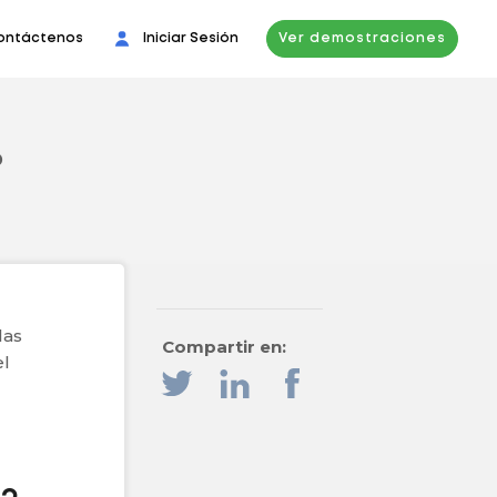
ontáctenos
Iniciar Sesión
Ver demostraciones
?
las
Compartir en:
el