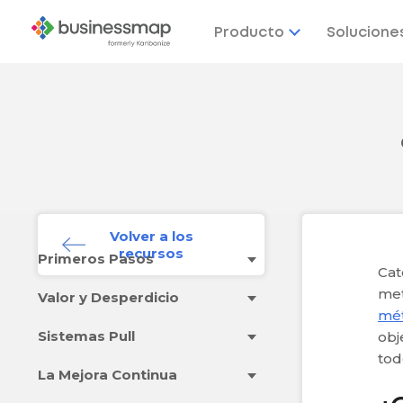
Producto
Solucione
Volver a los
recursos
Primeros Pasos
Cat
met
Valor y Desperdicio
mét
Sistemas Pull
obj
tod
La Mejora Continua