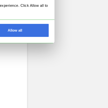
perience. Click Allow all to
 hay
Allow all
tas