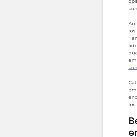
opi
com
Aun
los
“la
adm
que
emp
com
Cat
emp
enc
los
B
e