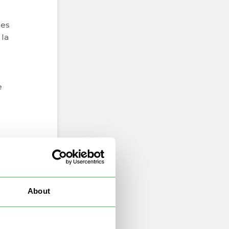
 es
 la
e
oras
About