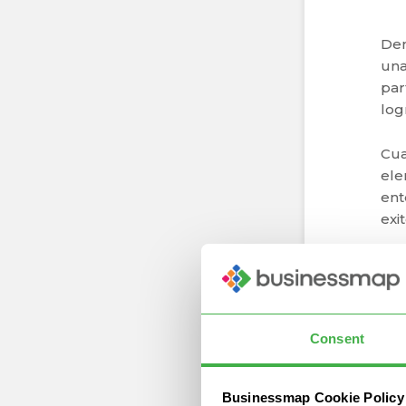
Den
una
par
log
Cua
ele
ent
exi
Est
con
prá
dec
Consent
sug
¿
Businessmap Cookie Policy