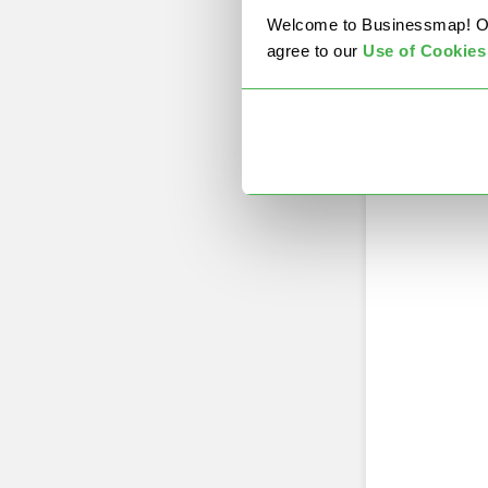
Welcome to Businessmap! Our 
C
agree to our
U
se of Cookies
Aun
una
dec
de 