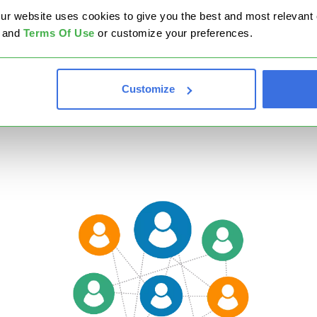
website uses cookies to give you the best and most relevant ex
atchball?
and
Terms Of Use
or customize your preferences.
que Hoshin Kanri Catchball parezca una práctica simple
 serie de reglas universales que debes seguir si estás
Customize
idido a que esta forme parte de tu arsenal de herramien
gestión Lean.