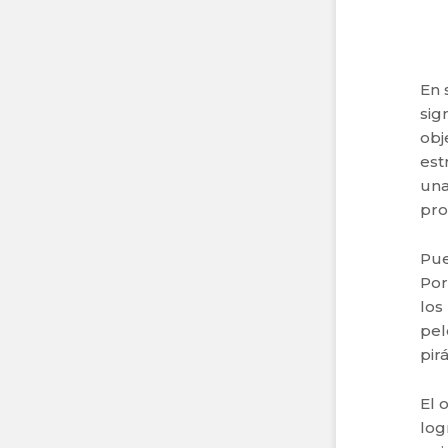
En 
sig
obj
est
una
pro
Pue
Por
los
pel
pir
El 
log