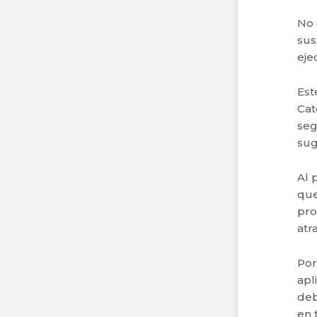
No 
sus
eje
Est
Cat
seg
sug
Al 
que
pro
atr
Por
apl
deb
en 