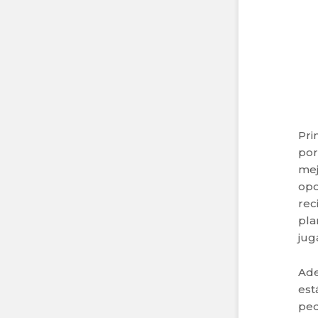
Pri
por
mej
opo
rec
pla
jug
Ade
est
peq