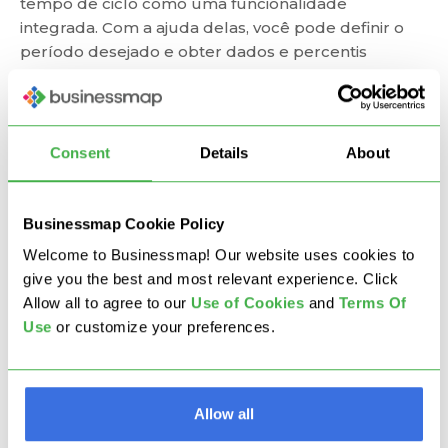
tempo de ciclo como uma funcionalidade
integrada. Com a ajuda delas, você pode definir o
período desejado e obter dados e percentis
precisos em questão de segundos.
Você também tem à sua disposição vários filtros
que podem ajudar a diferenciar facilmente entre
Consent
Details
About
vários critérios de cartão, como tipo de tarefa,
prioridade, responsável, etc. Dessa forma, você
pode visualizar com grande precisão os dados
Businessmap Cookie Policy
exatos que está procurando.
Welcome to Businessmap! Our website uses cookies to
give you the best and most relevant experience. Click
O gráfico de dispersão de tempo de ciclo é uma
Allow all to agree to our
U
se of Cookies
and
Terms Of
ótima adição ao
arsenal de análises
para
Use
or customize your preferences.
gerenciamento de projetos Lean, que está
incorporado à plataforma Businessmap. Com a
ajuda dele, você pode obter uma visão clara do
tempo de ciclo do trabalho que passa pelo quadro
Allow all
Kanban da sua equipe. Além disso, será capaz de