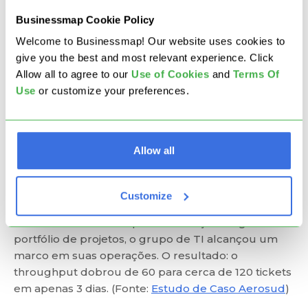
Businessmap Cookie Policy
Para entender por que definir limites de WIP em
um nível global é fundamental, vamos considerar o
Welcome to Businessmap! Our website uses cookies to
exemplo da Aerosud e o que eles realizaram em
give you the best and most relevant experience. Click
tão pouco tempo.
Allow all to agree to our
U
se of Cookies
and
Terms Of
Use
or customize your preferences.
A combinação do conceito de Kanban de Portfólio e
a adoção da prática de estabelecer limites de WIP
foi um ponto de virada para uma empresa de
Allow all
manufatura aeroespacial em sua missão de
aumentar a entrega de valor e melhorar a gestão
de seu portfólio de projetos. Ao concordar em
Customize
definir limites de WIP por quadro individual e
usando o Businessmap como solução de gestão de
portfólio de projetos, o grupo de TI alcançou um
marco em suas operações. O resultado: o
throughput dobrou de 60 para cerca de 120 tickets
em apenas 3 dias. (Fonte:
Estudo de Caso Aerosud
)