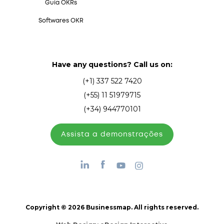
Guia OKRs
Softwares OKR
Have any questions? Call us on:
(+1) 337 522 7420
(+55) 11 51979715
(+34) 944770101
Assista а demonstrações
Copyright © 2026 Businessmap. All rights reserved.