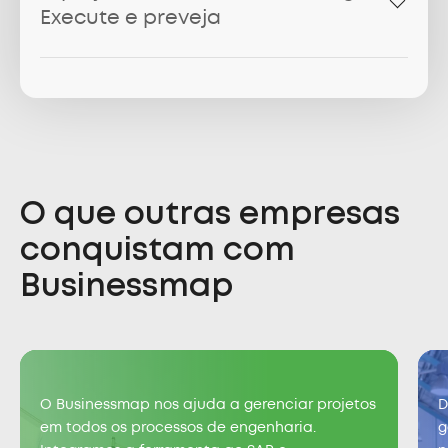
Execute e preveja
O que outras empresas
conquistam com
Businessmap
O Businessmap nos ajuda a gerenciar projetos
D
em todos os processos de engenharia.
g