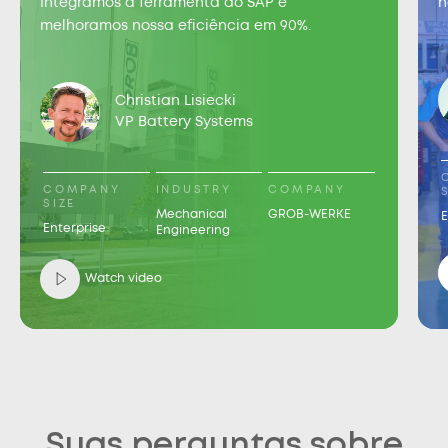
Integramos a ferramenta ao SAP e
n
melhoramos nossa eficiência em 90%.
Christian Lisiecki
VP Battery Systems
COMPANY
INDUSTRY
COMPANY
SIZE
Mechanical
GROB-WERKE
E
Enterprise
Engineering
Watch video
Suas perguntas sobre