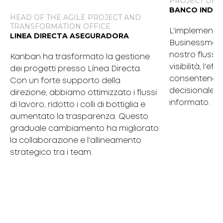
PROJECT DE
BANCO INDUS
HEAD OF THE AGILE PROJECT AND
TRANSFORMATION OFFICE
L'implementaz
LINEA DIRECTA ASEGURADORA
Businessmap 
nostro flusso 
Kanban ha trasformato la gestione
visibilità, l'eff
dei progetti presso Línea Directa.
consentendo
Con un forte supporto della
decisionale p
direzione, abbiamo ottimizzato i flussi
informato.
di lavoro, ridotto i colli di bottiglia e
aumentato la trasparenza. Questo
graduale cambiamento ha migliorato
la collaborazione e l'allineamento
strategico tra i team.