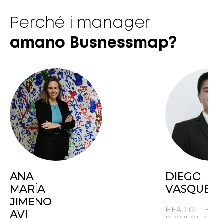
Perché i manager
amano Busnessmap?
ANA
DIEGO
MARÍA
VASQUEZ
JIMENO
HEAD OF THE
AVI