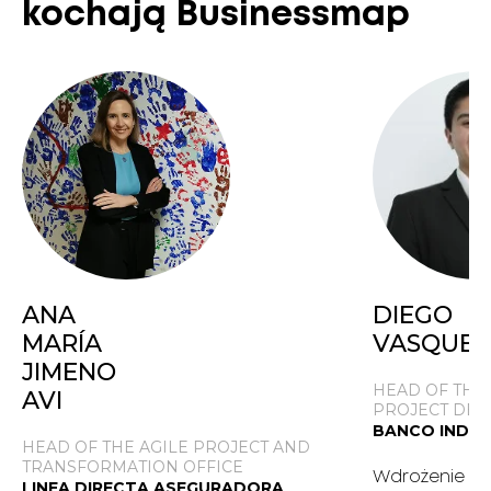
kochają Businessmap
ANA
DIEGO
MARÍA
VASQUEZ
JIMENO
HEAD OF THE
AVI
PROJECT DE
BANCO INDUS
HEAD OF THE AGILE PROJECT AND
TRANSFORMATION OFFICE
Wdrożenie K
LINEA DIRECTA ASEGURADORA