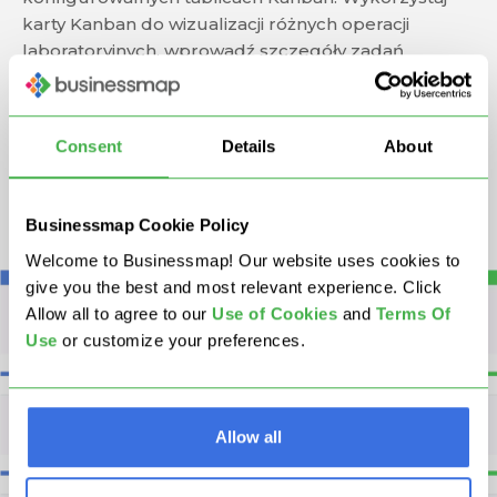
karty Kanban do wizualizacji różnych operacji
laboratoryjnych, wprowadź szczegóły zadań
operacyjnych i nadaj im odpowiednie priorytety.
Śledź czasy rozpoczęcia i zakończenia pracy
dotyczącej danej karty i ustaw automatyczne
Consent
Details
About
powiadomienia dla chemików lub innych członków
zespołu, kiedy terminy zostaną osiągnięte.
Businessmap Cookie Policy
Welcome to Businessmap! Our website uses cookies to
give you the best and most relevant experience. Click
Allow all to agree to our
U
se of Cookies
and
Terms Of
Use
or customize your preferences.
Allow all