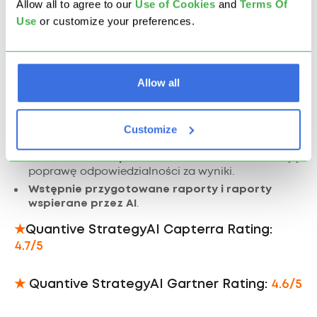
Kluczowe Cechy OKR
Allow all to agree to our
U
se of Cookies
and
Terms Of
Use
or customize your preferences.
Tablice OKR
: Umożliwiają wizualizację celów i
kluczowych wyników za pomocą karteczek.
Widok Zgodności
: Przeciągnij i upuść widok
Allow all
struktury hierarchii OKR.
Automatyzacja Kluczowych Wyników
:
Możliwość automatycznego śledzenia postępów
Customize
kluczowych wyników.
Właściciele i Współwłaściciele OKR
: Umożliwiają
poprawę odpowiedzialności za wyniki.
Wstępnie przygotowane raporty i raporty
wspierane przez AI
.
★
Quantive StrategyAI Capterra Rating:
4.7/5
★
Quantive StrategyAI Gartner Rating:
4.6/5