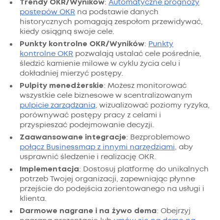
Trendy OKR/Wyników
:
Automatyczne prognozy
postępów OKR
na podstawie danych
historycznych pomagają zespołom przewidywać,
kiedy osiągną swoje cele.
Punkty kontrolne OKR/Wyników
:
Punkty
kontrolne OKR
pozwalają ustalać cele pośrednie,
śledzić kamienie milowe w cyklu życia celu i
dokładniej mierzyć postępy.
Pulpity menedżerskie
: Możesz monitorować
wszystkie cele biznesowe w scentralizowanym
pulpicie zarządzania
, wizualizować poziomy ryzyka,
porównywać postępy pracy z celami i
przyspieszać podejmowanie decyzji.
Zaawansowane integracje
: Bezproblemowo
połącz Businessmap z innymi narzędziami
, aby
usprawnić śledzenie i realizację OKR.
Implementacja
: Dostosuj platformę do unikalnych
potrzeb Twojej organizacji, zapewniając płynne
przejście do podejścia zorientowanego na usługi i
klienta.
Darmowe nagrane i na żywo dema
: Obejrzyj