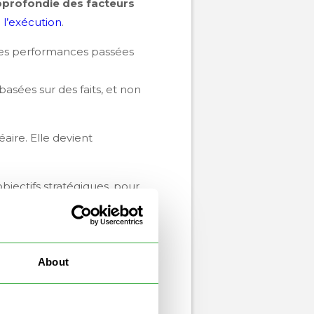
pprofondie des facteurs
 l’exécution
.
 des performances passées
basées sur des faits, et non
éaire. Elle devient
jectifs stratégiques, pour
About
 Ils doivent être
clairs,
eau de l’entreprise.