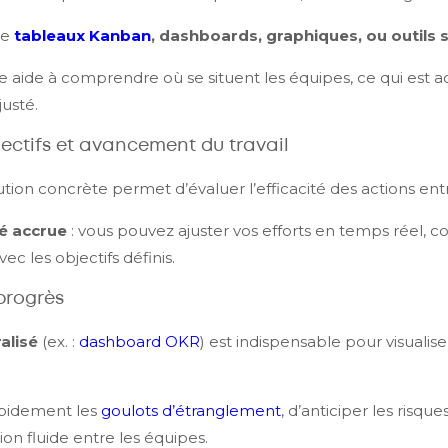
de
tableaux Kanban
, dashboards, graphiques, ou outils 
e aide à comprendre où se situent les équipes, ce qui est a
justé.
jectifs et avancement du travail
écution concrète permet d’évaluer l’efficacité des actions ent
té accrue
: vous pouvez ajuster vos efforts en temps réel, cor
vec les objectifs définis.
 progrès
alisé
(ex. :
dashboard OKR
) est indispensable pour visualiser
apidement les
goulots d’étranglement
, d’anticiper les risques
ion fluide entre les équipes.