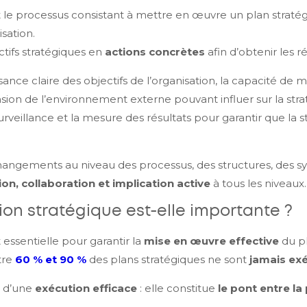
t le processus consistant à mettre en œuvre un plan stratégi
isation.
ectifs stratégiques en
actions concrètes
afin d’obtenir les 
ance claire des objectifs de l’organisation, la capacité de mo
on de l’environnement externe pouvant influer sur la stra
eillance et la mesure des résultats pour garantir que la s
hangements au niveau des processus, des structures, des s
n, collaboration et implication active
à tous les niveaux.
ion stratégique est-elle importante ?
 essentielle pour garantir la
mise en œuvre effective
du pl
tre
60 % et 90 %
des plans stratégiques ne sont
jamais ex
e d’une
exécution efficace
: elle constitue
le pont entre la 