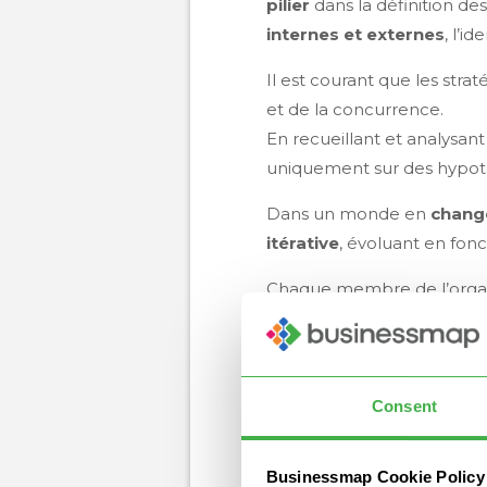
pilier
dans la définition de
internes et externes
, l’i
Il est courant que les str
et de la concurrence.
En recueillant et analysant
uniquement sur des hypot
Dans un monde en
chang
itérative
, évoluant en fon
Chaque membre de l’organis
garantir un alignement tota
2. Définition des objec
Consent
Les objectifs business guide
mesurables, réalistes
et a
Businessmap Cookie Policy
Une approche courante con