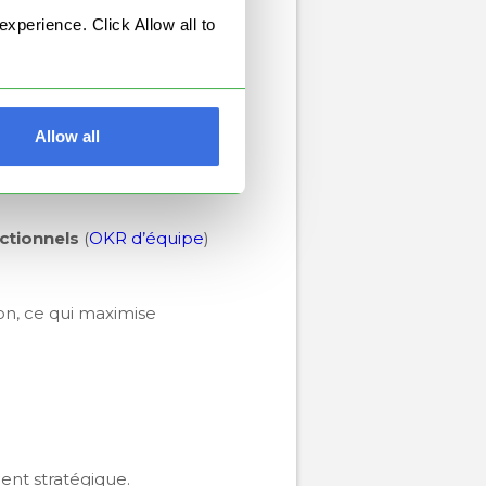
perience. Click Allow all to
pour évaluer notre position
toutes les parties prenantes
Allow all
nctionnels
(
OKR d’équipe
)
on, ce qui maximise
ment stratégique.