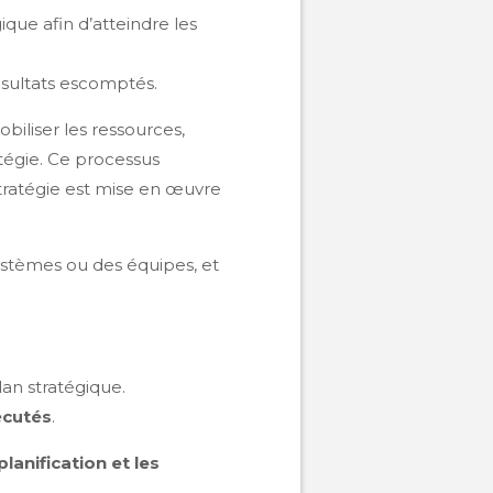
que afin d’atteindre les
résultats escomptés.
biliser les ressources,
tégie. Ce processus
tratégie est mise en œuvre
ystèmes ou des équipes, et
an stratégique.
écutés
.
planification et les