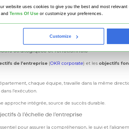
website uses cookies to give you the best and most relevant ex
essmap
, nous réalisons des revues stratégiques régulières 
and
Terms Of Use
or customize your preferences.
 objectifs clés.
sparente
est essentielle à ce processus. Elle garantit que 
Customize
 le niveau de progression et les ajustements nécessaires.
ctifs stratégiques et fonctionnels
ectifs de l’entreprise
(
OKR corporate
) et les
objectifs fo
épartement, chaque équipe, travaille dans la même directi
 dans l’exécution.
ne approche intégrée, source de succès durable.
ectifs à l’échelle de l’entreprise
 essentiel pour assurer la compréhension, le suivi et l’aligne