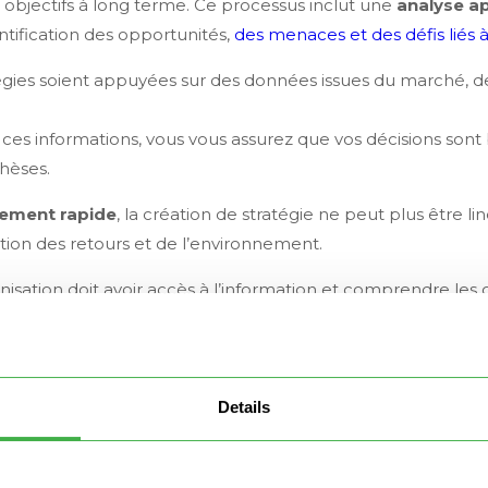
s objectifs à long terme. Ce processus inclut une
analyse a
dentification des opportunités,
des menaces et des défis liés à
atégies soient appuyées sur des données issues du marché,
 ces informations, vous vous assurez que vos décisions sont 
hèses.
ement rapide
, la création de stratégie ne peut plus être lin
ction des retours et de l’environnement.
ation doit avoir accès à l’information et comprendre les ob
l.
tifs business
Details
nt les efforts de l’entreprise vers des résultats spécifiques.
lignés avec les objectifs globaux.
siste à définir des
OKR
(Objectives and Key Results) au niv