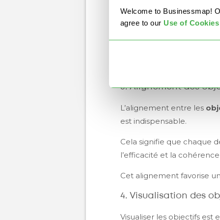
Welcome to Businessmap! Our 
Par exemple, chez
Busin
agree to our
U
se of Cookies
sur le marché et ajuster nos
Une
communication tran
comprennent les objectifs,
3. Alignement des obje
L’alignement entre les
obj
est indispensable.
Cela signifie que chaque d
l’efficacité et la cohérence
Cet alignement favorise u
4. Visualisation des obj
Visualiser les objectifs est