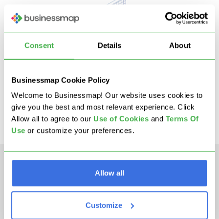
Consent
Details
About
STEP 2
Businessmap Cookie Policy
Cos’è la Matice X Hoshin Kanri?
Welcome to Businessmap! Our website uses cookies to
give you the best and most relevant experience. Click
Allow all to agree to our
U
se of Cookies
and
Terms Of
Use
or customize your preferences.
Scopri cos’è la Matrice X Hoshin Kanri, come
Allow all
leggerla e come sfruttare al...
Read more
Customize