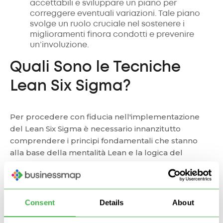
accettabili e sviluppare un piano per
correggere eventuali variazioni. Tale piano
svolge un ruolo cruciale nel sostenere i
miglioramenti finora condotti e prevenire
un’involuzione.
Quali Sono le Tecniche
Lean Six Sigma?
Per procedere con fiducia nell'implementazione
del Lean Six Sigma è necessario innanzitutto
comprendere i principi fondamentali che stanno
alla base della mentalità Lean e la logica del
processo Six Sigma. Dopodiché, per sostenere gli
sforzi, è possibile scegliere fra varie tecniche di Lean
Six Sigma, tra cui:
Consent
Details
About
Approccio
Kanban
per la gestione del flusso di