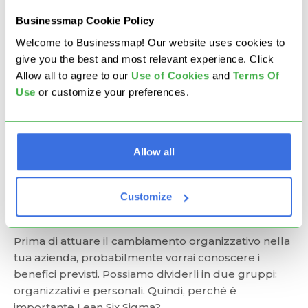
lavoro in cui le pratiche come la visualizzazione del
Businessmap Cookie Policy
lavoro e la limitazione del work in progress
consentano di massimizzare l'efficienza e
Welcome to Businessmap! Our website uses cookies to
migliorare continuamente;
give you the best and most relevant experience. Click
Kaizen
per una visione improntata all’auto-
Allow all to agree to our
U
se of Cookies
and
Terms Of
sviluppo e al miglioramento continuo;
Use
or customize your preferences.
Mappatura dei flussi di valore
per analizzare e
ottimizzare le fasi di consegna dei processi;
Modello delle 5 S
per ottimizzare il posto di lavoro
in cinque fasi.
Allow all
Benefici dell’Utilizzo di
Lean Six Sigma
Customize
Prima di attuare il cambiamento organizzativo nella
tua azienda, probabilmente vorrai conoscere i
benefici previsti. Possiamo dividerli in due gruppi:
organizzativi e personali. Quindi, perché è
importante Lean Six Sigma?