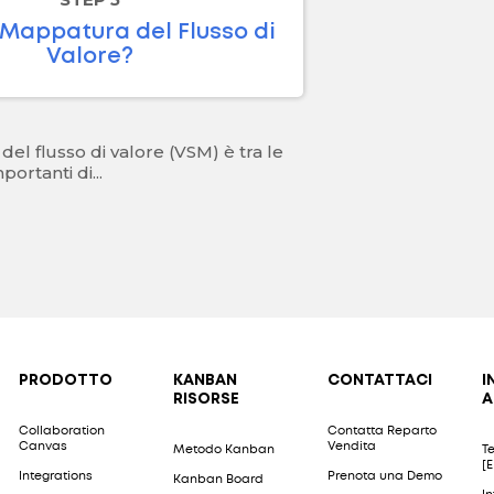
 Mappatura del Flusso di
Valore?
el flusso di valore (VSM) è tra le
portanti di...
PRODOTTO
KANBAN
CONTATTACI
I
RISORSE
A
Collaboration
Contatta Reparto
Canvas
Vendita
Metodo Kanban
Te
[
Integrations
Prenota una Demo
Kanban Board