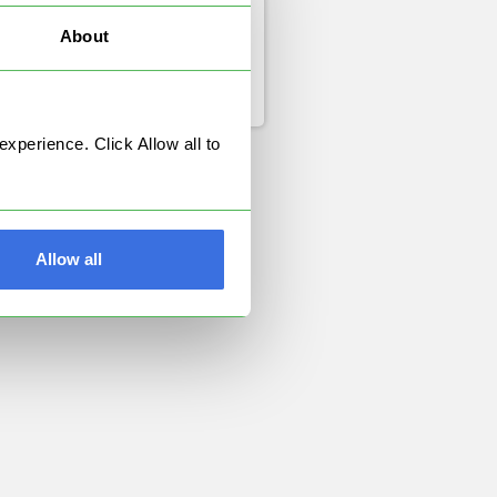
STEP 4
About
a Sono le 5S?
perience. Click Allow all to
 snello nonché uno dei
n. Si compone di 5...
Allow all