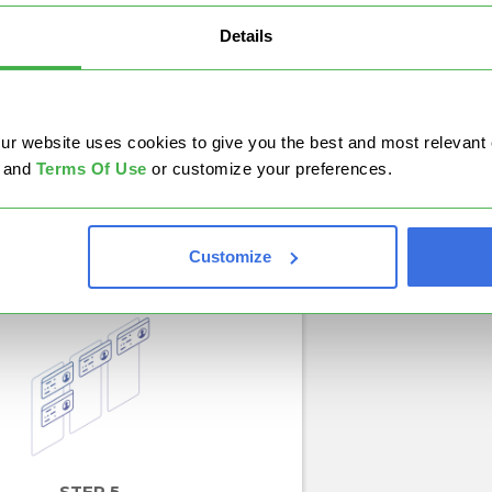
STEP 3
Details
Cos’è Muri?
Cos
website uses cookies to give you the best and most relevant ex
and
Terms Of Use
or customize your preferences.
cetto chiave nel Lean Management
Le 5S è un metodo
ccarico”....
fondamenti di Kaize
Read more
Customize
STEP 5