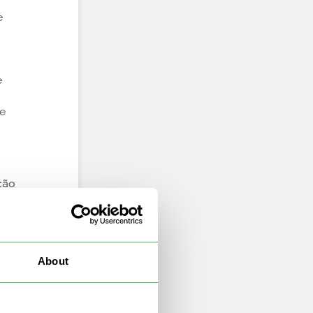
e
e
te
ção
s
About