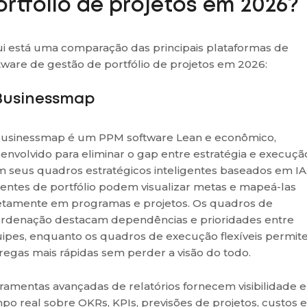
ortfólio de projetos em 2026?
i está uma comparação das principais plataformas de
tware de gestão de portfólio de projetos em 2026:
 Businessmap
usinessmap é um PPM software Lean e econômico,
envolvido para eliminar o gap entre estratégia e execuçã
 seus quadros estratégicos inteligentes baseados em IA,
entes de portfólio podem visualizar metas e mapeá-las
etamente em programas e projetos. Os quadros de
rdenação destacam dependências e prioridades entre
ipes, enquanto os quadros de execução flexíveis permi
regas mais rápidas sem perder a visão do todo.
ramentas avançadas de relatórios fornecem visibilidade 
po real sobre OKRs, KPIs, previsões de projetos, custos e