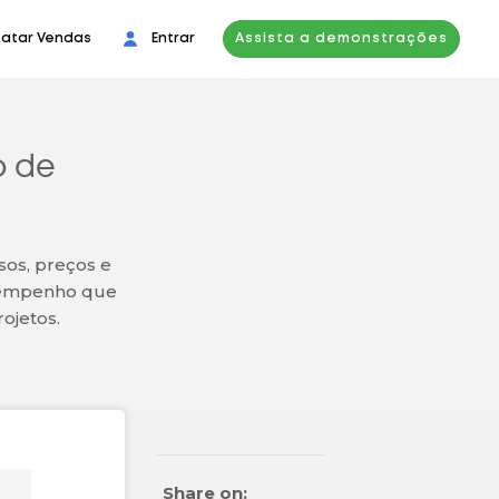
atar Vendas
Entrar
Assista a demonstrações
o de
os, preços e
esempenho que
ojetos.
Share on: