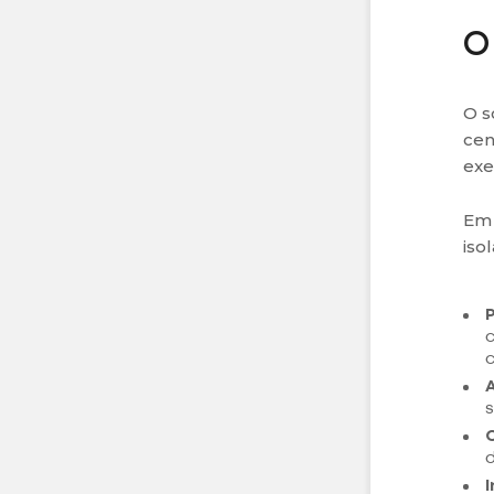
O
O s
cen
exe
Em 
iso
c
s
d