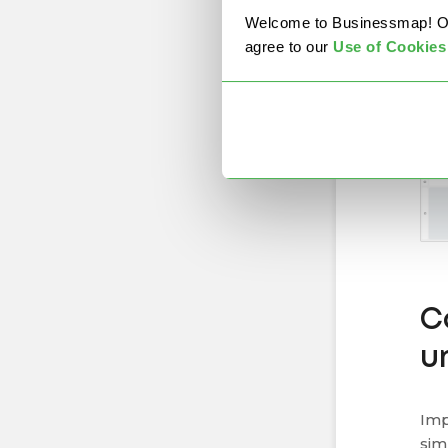
Welcome to Businessmap! Our 
agree to our
U
se of Cookies
C
u
Imp
sim