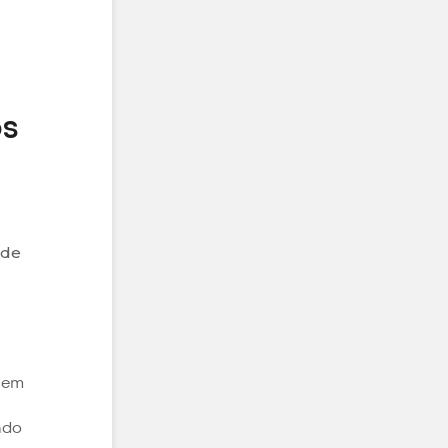
os
 de
e em
ndo