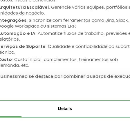
ustos, riscos e benefícios.
Arquitetura Escalável
: Gerencie várias equipes, portfólios 
unidades de negócio.
Integrações
: Sincronize com ferramentas como Jira, Slack,
Google Workspace ou sistemas ERP.
Automação e IA
: Automatize fluxos de trabalho, previsões 
elatórios.
Serviços de Suporte
: Qualidade e confiabilidade do supor
écnico.
Custo
: Custo inicial, complementos, treinamentos sob
demanda, etc.
usinessmap se destaca por combinar quadros de execu
eados em Kanban com painéis executivos – facilitando a
lise detalhada desde a estratégia de alto nível até os iten
trabalho individuais.
Details