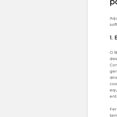
p
Aqu
sof
1.
O B
des
Com
ger
dir
coo
equ
ent
Fer
tem