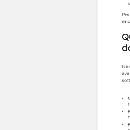
s
Pen
enc
Q
d
Nem
ava
sof
p
P
n