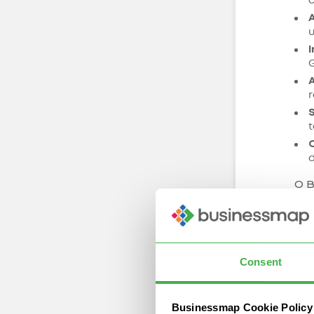
c
r
t
O B
bas
aná
de 
Consent
Businessmap Cookie Policy