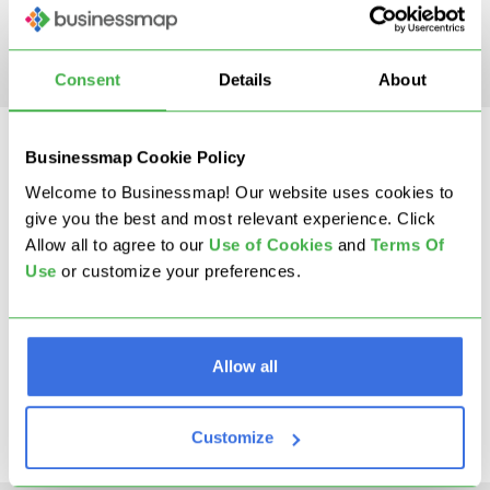
Read more
Consent
Details
About
Businessmap Cookie Policy
Welcome to Businessmap! Our website uses cookies to
give you the best and most relevant experience. Click
Allow all to agree to our
U
se of Cookies
and
Terms Of
Use
or customize your preferences.
STEP 4
WIP-Limits global festlegen
Allow all
Customize