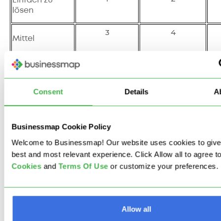
Einfach zu
lösen
3
4
Mittel
5
6
Schwierig
Consent
Details
A
Businessmap Cookie Policy
Businessmap ist die flexibelste
Welcome to Businessmap! Our website uses cookies to give
Software
best and most relevant experience. Click Allow all to agree t
Cookies
and
Terms Of Use
or customize your preferences.
um Arbeit mit den Unternehmenszielen in
Einklang zu bringen.
Allow all
Demos ansehen