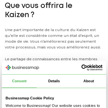
Que vous offrira le
Kaizen ?
Une part importante de la culture du Kaizen est
qu’elle est considérée comme un état d’esprit, un
mode de vie. Vous n’améliorerez pas seulement
votre processus, mais vous vous améliorerez aussi.
Le partage de connaissances entre les membres
d’une équipe est une bonne pratique courante,
comme le fait d’encourager le développement de
chacun. Les avantages d’établir une culture du
Consent
Details
About
Kaizen sont innombrables. Étudions les plus
marquants.
Businessmap Cookie Policy
1. Tout le monde parle la même
Welcome to Businessmap! Our website uses cookies to
langue