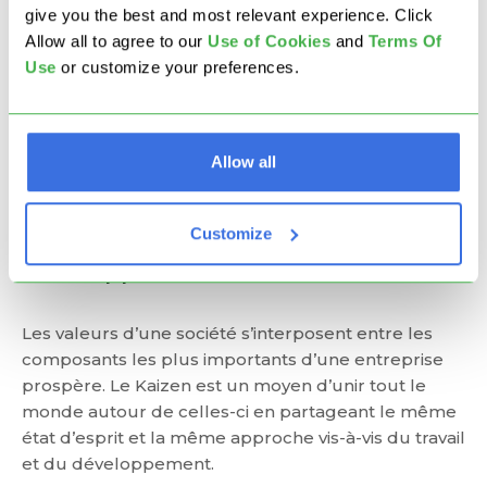
give you the best and most relevant experience. Click
Allow all to agree to our
U
se of Cookies
and
Terms Of
De petits changements continus et la
Use
or customize your preferences.
standardisation permettent presque
automatiquement à tout le monde d’être sur la
même longueur d’onde. Les employés font partie
du processus et de sa création, s’améliorant avec
Allow all
lui.
Customize
2. Génère un état d’esprit de
développement
Les valeurs d’une société s’interposent entre les
composants les plus importants d’une entreprise
prospère. Le Kaizen est un moyen d’unir tout le
monde autour de celles-ci en partageant le même
état d’esprit et la même approche vis-à-vis du travail
et du développement.