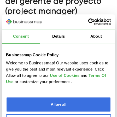
del gerente de proyecto
(project manager)
El rol principal del gerente de proyecto es
garantizar los detalles tácticos de la entrega del
Consent
Details
About
proyecto. Tu enfoque es interno, con énfasis en la
ejecución efectiva de los proyectos. A diferencia de
la gestión de productos, puede que no te
Businessmap Cookie Policy
preocupes por la investigación de mercado o el
Welcome to Businessmap! Our website uses cookies to
análisis competitivo, pero eres esencial para la
give you the best and most relevant experience. Click
materialización de las ideas y estrategias que
Allow all to agree to our
U
se of Cookies
and
Terms Of
provienen de esas actividades.
Use
or customize your preferences.
Responsabilidades y actividades
del gerente de proyecto
Allow all
Gestión del tiempo
: Asegurarte de que se