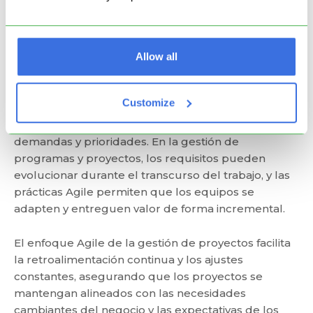
Alinear los objetivos estratégicos con el programa, la
gestión de proyectos y la ejecución a nivel de equipo
Allow all
2. Flexibilidad y Adaptabilidad.
Las metodologías
Agile
hacen hincapié en la flexibilidad y la
Customize
adaptabilidad, permitiendo que los equipos
respondan de manera eficaz a cambios en las
demandas y prioridades. En la gestión de
programas y proyectos, los requisitos pueden
evolucionar durante el transcurso del trabajo, y las
prácticas Agile permiten que los equipos se
adapten y entreguen valor de forma incremental.
El enfoque Agile de la gestión de proyectos facilita
la retroalimentación continua y los ajustes
constantes, asegurando que los proyectos se
mantengan alineados con las necesidades
cambiantes del negocio y las expectativas de los