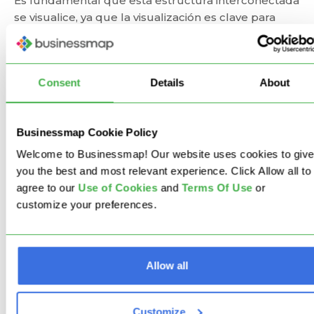
Es fundamental que esta estructura interconectada
se visualice, ya que la visualización es clave para
fomentar la claridad en el proceso y garantizar la
transparencia a todos los niveles de la organización.
El software moderno de gestión estratégica de
Consent
Details
About
cartera que ofrece actualizaciones en tiempo real y
sincronización visual entre el trabajo de los equipos
y los objetivos estratégicos de la empresa permite
Businessmap Cookie Policy
tener una visión global del negocio y tomar
decisiones informadas para asegurar el éxito
Welcome to Businessmap! Our website uses cookies to give
organizacional.
you the best and most relevant experience. Click Allow all to
agree to our
U
se of Cookies
and
Terms Of Use
or
Paso 4: Monitorea Continuamente
customize your preferences.
el Progreso de tus Objetivos
Aunque a menudo se pasa por alto, este paso es
Allow all
demasiado importante como para ser ignorado.
Revisar los objetivos estratégicos de forma regular
Customize
proporciona a la dirección información valiosa sobre