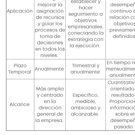
establecer y
mejorar la
desempe
hacer
Aplicación
asignación
continuo 
seguimiento a
de recursos
relación c
objetivos
y guiar los
objetivo
empresariales,
procesos de
previamen
conectando la
toma de
definidos
estrategia con
decisiones
la ejecución.
en todos los
niveles.
En tiempo r
Plazo
Trimestral y
Anualmente
mensualmen
Temporal
anualmente
anualmen
Cuantitativ
Más amplio
orientado
y centrado
Específico,
resultado
en la
medible,
Proporcio
Alcance
dirección
ambicioso y
informaci
general de
alcanzable.
sobre el
la empresa.
desempe
pasado