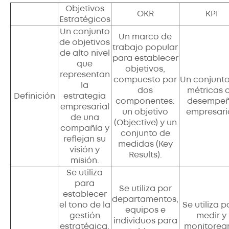
Objetivos
OKR
KPI
Estratégicos
Un conjunto
Un marco de
de objetivos
trabajo popular
de alto nivel
para establecer
que
objetivos,
representan
compuesto por
Un conjunt
la
dos
métricas 
Definición
estrategia
componentes:
desempe
empresarial
un objetivo
empresaria
de una
(Objective) y un
compañía y
conjunto de
reflejan su
medidas (Key
visión y
Results).
misión.
Se utiliza
para
Se utiliza por
establecer
departamentos,
el tono de la
Se utiliza p
equipos e
gestión
medir y
individuos para
estratégica,
monitorear