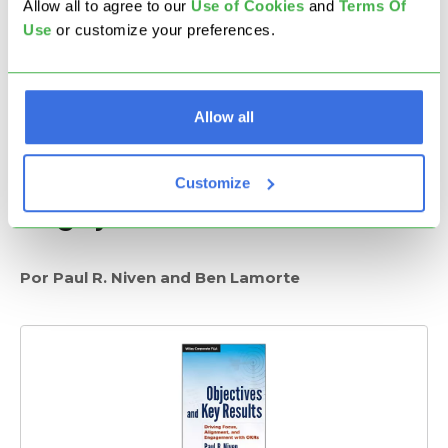
Allow all to agree to our
U
se of Cookies
and
Terms Of
OKRs e a Revisão Anual
Use
or customize your preferences.
Pontuar seus OKRs
Crédito onde o crédito é devido
5. Objetivos e Resultados-
Allow all
Chave: Direcionando Foco,
Alinhamento e
Customize
Engajamento com OKRs
Por Paul R. Niven and Ben Lamorte