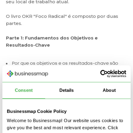
seu local de trabalho atual.
O livro OKR "Foco Radical" é composto por duas
partes.
Parte 1: Fundamentos dos Objetivos e
Resultados-Chave
Por que os objetivos e os resultados-chave são
importantes
Exemplo de Coaching OKR
Parte 2: Objetivos e Principais Resultados na
Consent
Details
About
Prática
Businessmap Cookie Policy
Implementando OKRs pela primeira vez
Welcome to Businessmap! Our website uses cookies to
OKRs para Produtos
give you the best and most relevant experience. Click
OKRs para equipes de produto